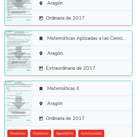

Aragón

Ordinaria de 2017

Matemáticas Aplicadas a las Ciencias Sociales


Aragón

Extraordinaria de 2017

Matemáticas II


Aragón

Ordinaria de 2017

#
matrices
#
sistemas
#
geometria
#
continuidad