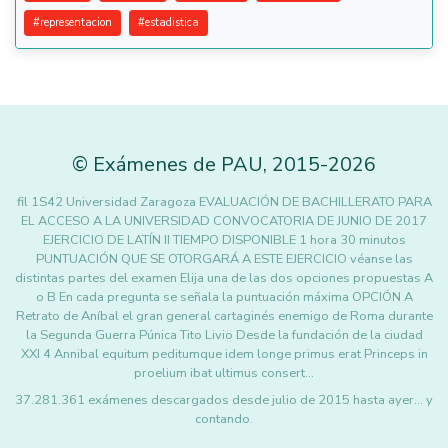
#
representacion
#
estadistica
©
Exámenes de PAU
,
2015
-2026
fil 1S42 Universidad Zaragoza EVALUACIÓN DE BACHILLERATO PARA
EL ACCESO A LA UNIVERSIDAD CONVOCATORIA DE JUNIO DE 2017
EJERCICIO DE LATÍN II TIEMPO DISPONIBLE 1 hora 30 minutos
PUNTUACIÓN QUE SE OTORGARÁ A ESTE EJERCICIO véanse las
distintas partes del examen Elija una de las dos opciones propuestas A
o B En cada pregunta se señala la puntuación máxima OPCIÓN A
Retrato de Aníbal el gran general cartaginés enemigo de Roma durante
la Segunda Guerra Púnica Tito Livio Desde la fundación de la ciudad
XXI 4 Annibal equitum peditumque idem longe primus erat Princeps in
proelium ibat ultimus consert…
37.281.361 exámenes descargados desde julio de 2015 hasta ayer... y
contando.