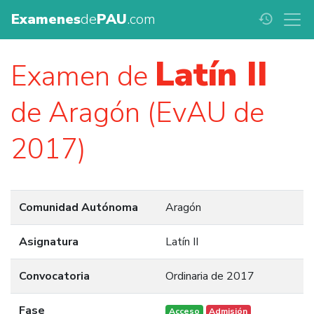
Examenes
de
PAU
.com
history
Latín II
Examen de
de Aragón (EvAU de
2017)
Comunidad Autónoma
Aragón
Asignatura
Latín II
Convocatoria
Ordinaria de 2017
Fase
Acceso
Admisión