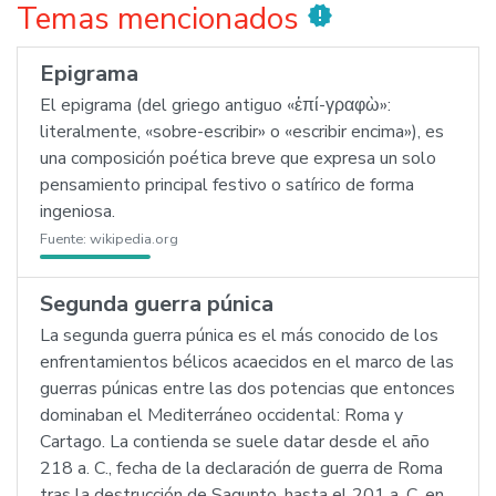
Temas mencionados
new_releases
Epigrama
El epigrama (del griego antiguo «ἐπί-γραφὼ»:
literalmente, «sobre-escribir» o «escribir encima»), es
una composición poética breve que expresa un solo
pensamiento principal festivo o satírico de forma
ingeniosa.
Fuente:
wikipedia.org
Segunda guerra púnica
La segunda guerra púnica es el más conocido de los
enfrentamientos bélicos acaecidos en el marco de las
guerras púnicas entre las dos potencias que entonces
dominaban el Mediterráneo occidental: Roma y
Cartago. La contienda se suele datar desde el año
218 a. C., fecha de la declaración de guerra de Roma
tras la destrucción de Sagunto, hasta el 201 a. C. en