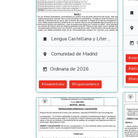


Lengua Castellana y Literatura


Comunidad de Madrid

#
inte
Ordinaria de 2026
#
opti

#
fisi
#
novecentismo
#
hispanoamerica