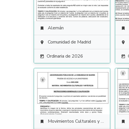
Alemán


Comunidad de Madrid


Ordinaria de 2026


Movimientos Culturales y Artísticos

