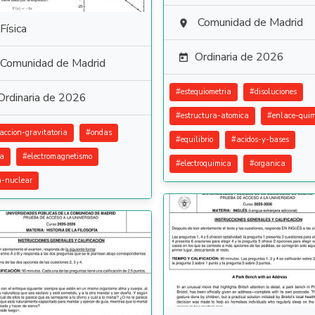
Comunidad de Madrid

Física
Ordinaria de 2026

Comunidad de Madrid
#
estequiometria
#
disoluciones
Ordinaria de 2026
#
estructura-atomica
#
enlace-quim
raccion-gravitatoria
#
ondas
#
equilibrio
#
acidos-y-bases
ca
#
electromagnetismo
#
electroquimica
#
organica
ca-nuclear