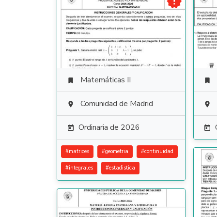

Matemáticas II


Comunidad de Madrid


Ordinaria de 2026


#
matrices
#
geometria
#
continuidad
#
integrales
#
estadistica