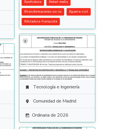
#
prehistoria
#
edad-media
#
transformaciones-xix-xx
#
guerra-civil
#
dictadura-franquista
Tecnología e Ingeniería

Comunidad de Madrid

Ordinaria de 2026
