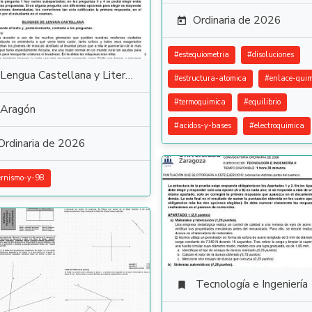
Ordinaria de 2026

#
estequiometria
#
disoluciones
Lengua Castellana y Literatura
#
estructura-atomica
#
enlace-quim
#
termoquimica
#
equilibrio
Aragón
#
acidos-y-bases
#
electroquimica
Ordinaria de 2026
rnismo-y-98
Tecnología e Ingeniería
