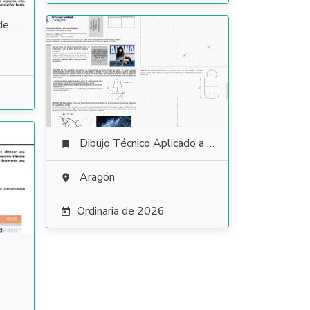
anza
Dibujo Técnico Aplicado a las Artes Plásticas y al Diseño II

Aragón

Ordinaria de 2026
