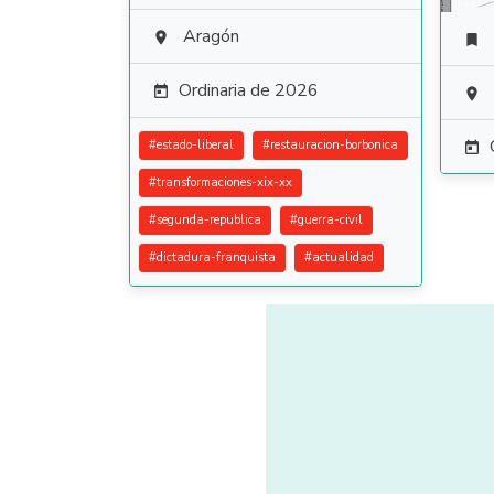
Aragón


Ordinaria de 2026


#
estado-liberal
#
restauracion-borbonica

#
transformaciones-xix-xx
#
segunda-republica
#
guerra-civil
#
dictadura-franquista
#
actualidad