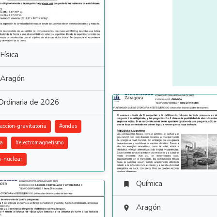
Física
Aragón
Ordinaria de 2026
raccion-gravitatoria
#
ondas
ca
#
electromagnetismo
ca-nuclear
Química

Aragón
