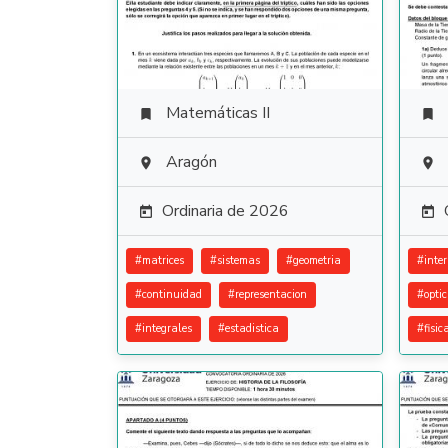
Matemáticas II


Aragón


Ordinaria de 2026


#
matrices
#
sistemas
#
geometria
#
inte
#
continuidad
#
representacion
#
opti
#
integrales
#
estadistica
#
fisi