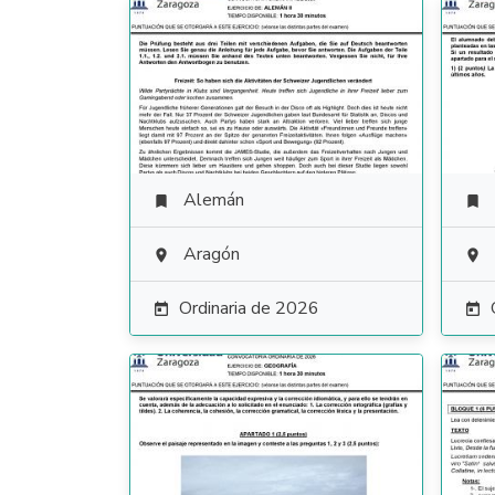
Alemán


Aragón


Ordinaria de 2026

