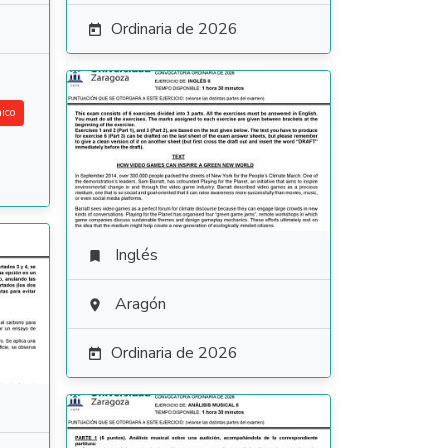
Ordinaria de 2026

ico
Inglés

Aragón

Ordinaria de 2026
