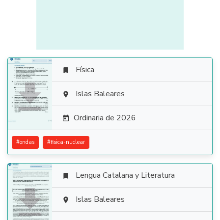
Física


Islas Baleares

Ordinaria de 2026

#
ondas
#
fisica-nuclear
Lengua Catalana y Literatura


Islas Baleares
