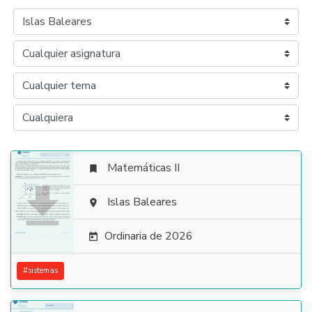
Matemáticas II


Islas Baleares

Ordinaria de 2026

#
sistemas