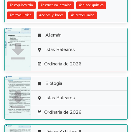
#
estequiometria
#
estructura-atomica
#
enlace-quimico
#
termoquimica
#
acidos-y-bases
#
electroquimica
Alemán


Islas Baleares

Ordinaria de 2026

Biología


Islas Baleares

Ordinaria de 2026

Dibujo Artístico II