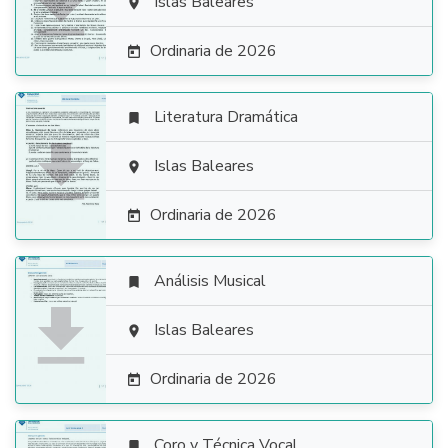

Islas Baleares

Ordinaria de 2026

Literatura Dramática


Islas Baleares

Ordinaria de 2026

Análisis Musical


Islas Baleares

Ordinaria de 2026

Coro y Técnica Vocal
