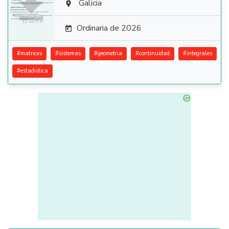

Galicia

Ordinaria de 2026

#
matrices
#
sistemas
#
geometria
#
continuidad
#
integrales
#
estadistica