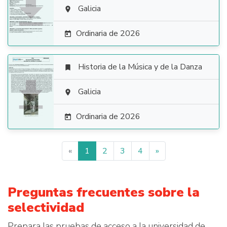

Galicia

Ordinaria de 2026

Historia de la Música y de la Danza


Galicia

Ordinaria de 2026

«
1
2
3
4
»
Preguntas frecuentes sobre la
selectividad
Prepara las pruebas de acceso a la universidad de