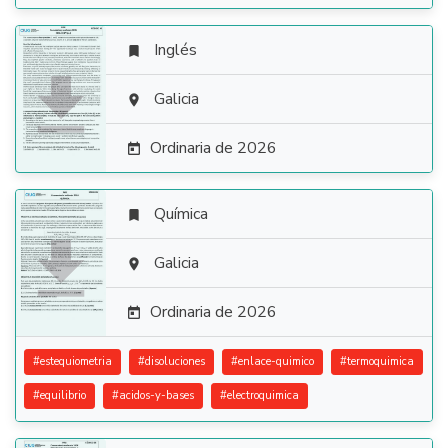
Inglés


Galicia

Ordinaria de 2026

Química


Galicia

Ordinaria de 2026

#
estequiometria
#
disoluciones
#
enlace-quimico
#
termoquimica
#
equilibrio
#
acidos-y-bases
#
electroquimica