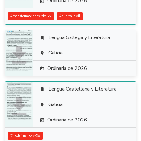
Ordinaria de 2026

#
transformaciones-xix-xx
#
guerra-civil
Lengua Gallega y Literatura


Galicia

Ordinaria de 2026

Lengua Castellana y Literatura


Galicia

Ordinaria de 2026

#
modernismo-y-98