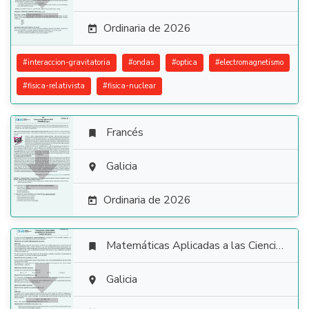
Ordinaria de 2026

#
interaccion-gravitatoria
#
ondas
#
optica
#
electromagnetismo
#
fisica-relativista
#
fisica-nuclear
Francés


Galicia

Ordinaria de 2026

Matemáticas Aplicadas a las Ciencias Sociales


Galicia
