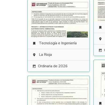


Tecnología e Ingeniería


La Rioja

Ordinaria de 2026

