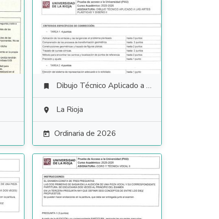
Dibujo Técnico Aplicado a las Artes Plásticas y al Diseño II

La Rioja

Ordinaria de 2026
