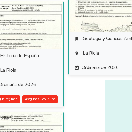
Geología y Ciencias Ambiental

La Rioja

Historia de España
Ordinaria de 2026

La Rioja
Ordinaria de 2026
guo-regimen
#
segunda-republica