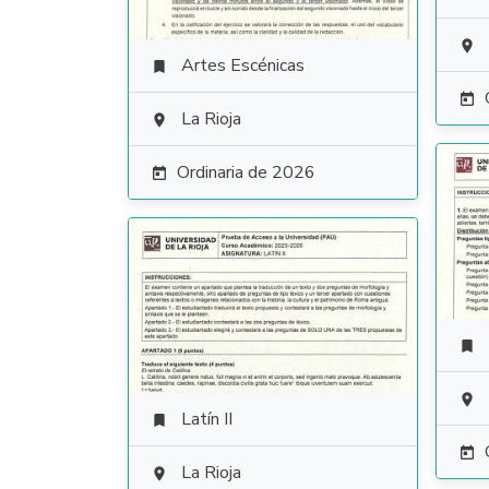

Artes Escénicas


La Rioja

Ordinaria de 2026



Latín II


La Rioja
