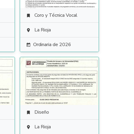
Coro y Técnica Vocal

La Rioja

Ordinaria de 2026

Diseño

La Rioja
