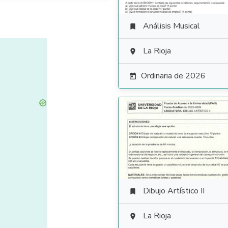
Análisis Musical

La Rioja

Ordinaria de 2026

Dibujo Artístico II

La Rioja
