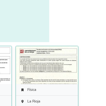
Física

La Rioja
