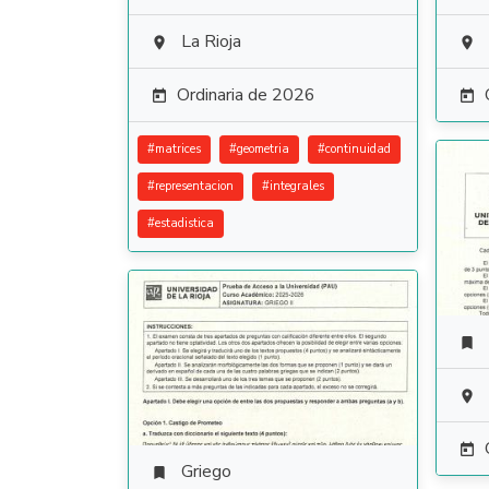
La Rioja


Ordinaria de 2026


#
matrices
#
geometria
#
continuidad
#
representacion
#
integrales
#
estadistica



Griego
