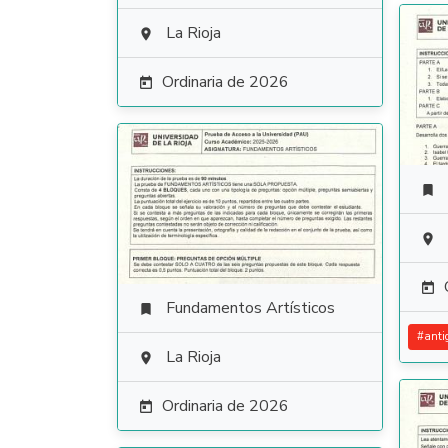
La Rioja

Ordinaria de 2026




Fundamentos Artísticos

#
anti
La Rioja

Ordinaria de 2026
