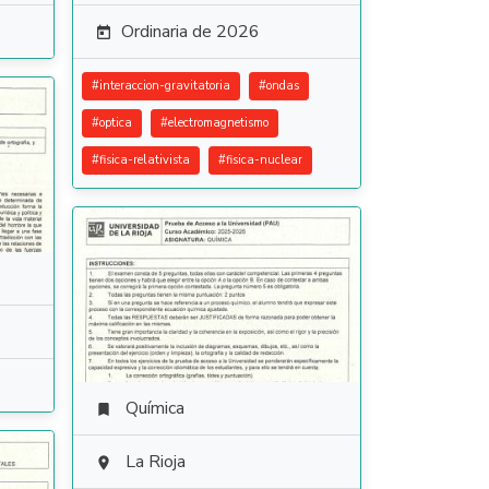
Ordinaria de 2026

#
interaccion-gravitatoria
#
ondas
#
optica
#
electromagnetismo
#
fisica-relativista
#
fisica-nuclear
Química

La Rioja
