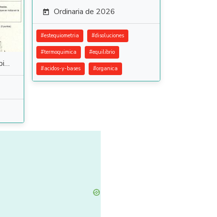
Ordinaria de 2026

#
estequiometria
#
disoluciones
#
termoquimica
#
equilibrio
es
#
acidos-y-bases
#
organica