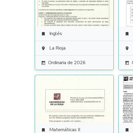
Inglés


La Rioja


Ordinaria de 2026


Matemáticas II

