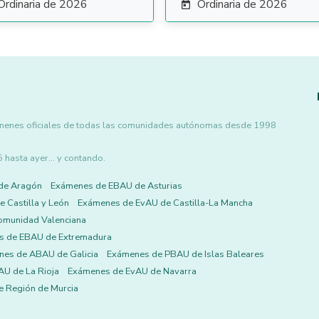
Ordinaria de 2026
Ordinaria de 2026

xámenes oficiales de todas las comunidades autónomas desde 1998
asta ayer... y contando.
de Aragón
Exámenes de EBAU de Asturias
 Castilla y León
Exámenes de EvAU de Castilla-La Mancha
omunidad Valenciana
s de EBAU de Extremadura
es de ABAU de Galicia
Exámenes de PBAU de Islas Baleares
U de La Rioja
Exámenes de EvAU de Navarra
 Región de Murcia