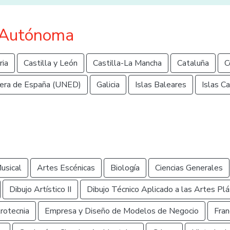
 Autónoma
ria
Castilla y León
Castilla-La Mancha
Cataluña
C
era de España (UNED)
Galicia
Islas Baleares
Islas Ca
usical
Artes Escénicas
Biología
Ciencias Generales
Dibujo Artístico II
Dibujo Técnico Aplicado a las Artes Plás
rotecnia
Empresa y Diseño de Modelos de Negocio
Fran