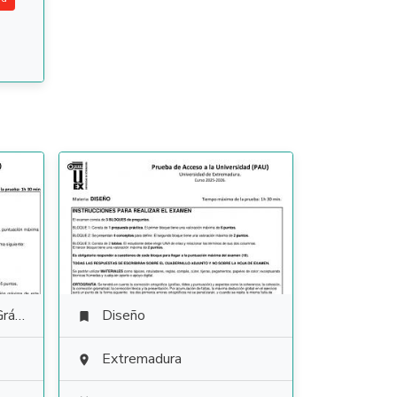
tica
Diseño

Extremadura
