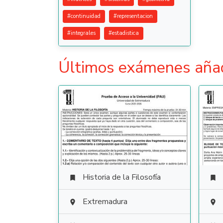
#
continuidad
#
representacion
#
integrales
#
estadistica
Últimos exámenes aña
Historia de la Filosofía


Extremadura

