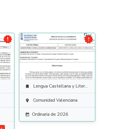


Lengua Castellana y Literatura

Comunidad Valenciana

Ordinaria de 2026

ia