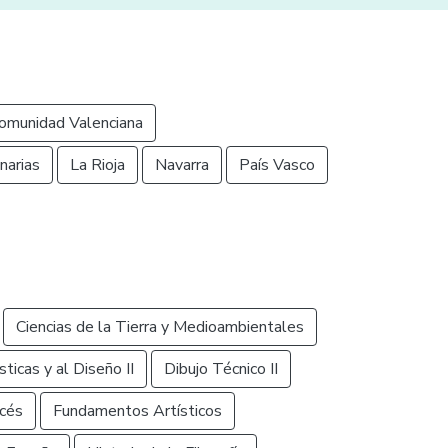
omunidad Valenciana
narias
La Rioja
Navarra
País Vasco
Ciencias de la Tierra y Medioambientales
ticas y al Diseño II
Dibujo Técnico II
cés
Fundamentos Artísticos