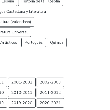
e España
Historia de la Filosofía
ua Castellana y Literatura
ratura (Valenciano)
eratura Universal
Artísticos
Portugués
Química
01
2001-2002
2002-2003
10
2010-2011
2011-2012
19
2019-2020
2020-2021