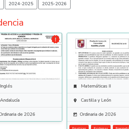
2024-2025
2025-2026
dencia

Inglés
Matemáticas II

Andalucía
Castilla y León

Ordinaria de 2026
Ordinaria de 2026

#
matrices
#
sistemas
#
geometr