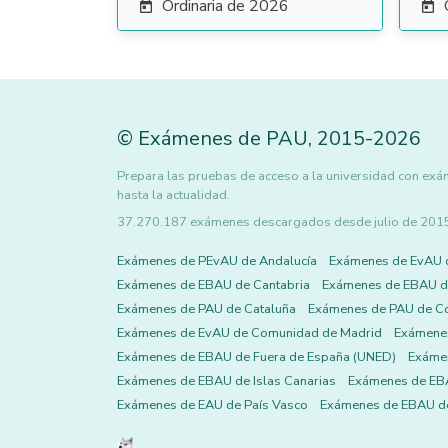
Ordinaria de 2026


©
Exámenes de PAU
,
2015
-2026
Prepara las pruebas de acceso a la universidad con e
hasta la actualidad.
37.270.187 exámenes descargados desde julio de 2015 h
Exámenes de PEvAU de Andalucía
Exámenes de EvAU 
Exámenes de EBAU de Cantabria
Exámenes de EBAU de
Exámenes de PAU de Cataluña
Exámenes de PAU de C
Exámenes de EvAU de Comunidad de Madrid
Exámene
Exámenes de EBAU de Fuera de España (UNED)
Exámen
Exámenes de EBAU de Islas Canarias
Exámenes de EBA
Exámenes de EAU de País Vasco
Exámenes de EBAU de