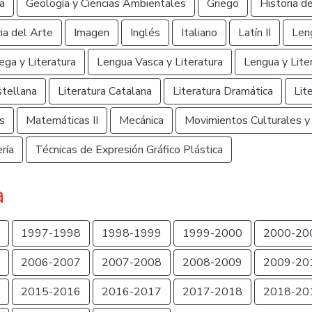
a
Geología y Ciencias Ambientales
Griego
Historia d
ia del Arte
Imagen
Inglés
Italiano
Latín II
Leng
ega y Literatura
Lengua Vasca y Literatura
Lengua y Lite
stellana
Literatura Catalana
Literatura Dramática
Lit
s
Matemáticas II
Mecánica
Movimientos Culturales y 
ría
Técnicas de Expresión Gráfico Plástica
a
1997-1998
1998-1999
1999-2000
2000-20
2006-2007
2007-2008
2008-2009
2009-20
2015-2016
2016-2017
2017-2018
2018-20