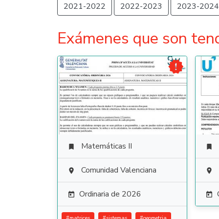
2021-2022
2022-2023
2023-2024
Exámenes que son ten

Matemáticas II


Comunidad Valenciana


Ordinaria de 2026


#
matrices
#
sistemas
#
geometria