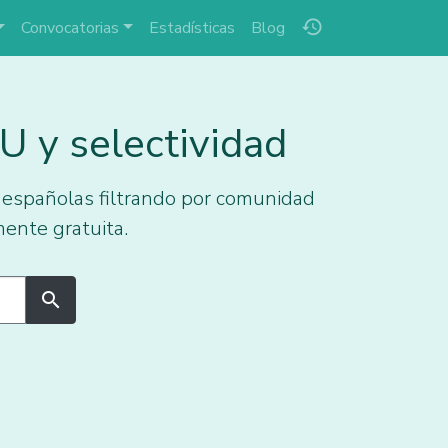
history
Convocatorias
Estadísticas
Blog
 y selectividad
 españolas filtrando por comunidad
ente gratuita.
search