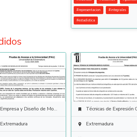
#
representacion
#
integrales
#
estadistica
didos
Empresa y Diseño de Modelos de Negocio
Técnicas de Expresión Gráfico Plás

Extremadura
Extremadura
