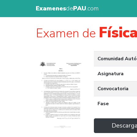
Examenes
de
PAU
.com
Físic
Examen de
Comunidad Aut
Asignatura
Convocatoria
Fase
Descarg