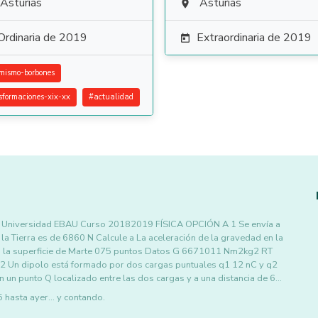
Asturias
Asturias

Ordinaria de 2019
Extraordinaria de 2019

rmismo-borbones
sformaciones-xix-xx
#
actualidad
 la Universidad EBAU Curso 20182019 FÍSICA OPCIÓN A 1 Se envía a
la Tierra es de 6860 N Calcule a La aceleración de la gravedad en la
 en la superficie de Marte 075 puntos Datos G 6671011 Nm2kg2 RT
n dipolo está formado por dos cargas puntuales q1 12 nC y q2
n un punto Q localizado entre las dos cargas y a una distancia de 6…
asta ayer... y contando.