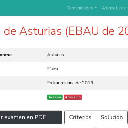
Comunidades
Asignaturas
a
de Asturias (EBAU de 2
ónoma
Asturias
Física
Extraordinaria de 2019
Acceso
Admisión
ar examen en PDF
Criterios
Solución