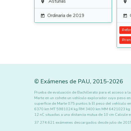
Asturias


Ordinaria de 2019


#
refo
#
tran
©
Exámenes de PAU
,
2015
-2026
Prueba de evaluación de Bachillerato para el acceso a
Marte en un cohete un vehículo explorador cuyo peso en 
superficie de Marte 075 puntos b El peso del vehículo
6370 km MT 5981024 kg RM 3400 km MM 6421023 kg 2 U
12 nC situadas a una distancia mutua de 10 cm Calcule e
37.274.621 exámenes descargados desde julio de 2015 h