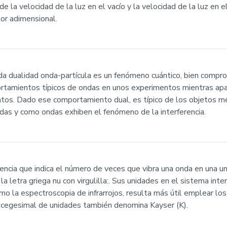
e la velocidad de la luz en el vacío y la velocidad de la luz en e
lor adimensional.
da dualidad onda-partícula es un fenómeno cuántico, bien compr
ortamientos típicos de ondas en unos experimentos mientras ap
tos. Dado ese comportamiento dual, es típico de los objetos me
das y como ondas exhiben el fenómeno de la interferencia.
ncia que indica el número de veces que vibra una onda en una uni
 la letra griega nu con virgulilla:. Sus unidades en el sistema int
o la espectroscopia de infrarrojos, resulta más útil emplear los
a cegesimal de unidades también denomina Kayser (K).