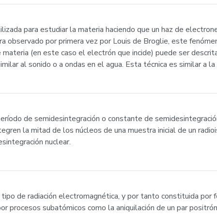
tilizada para estudiar la materia haciendo que un haz de electro
ra observado por primera vez por Louis de Broglie, este fenómen
e materia (en este caso el electrón que incide) puede ser descri
ar al sonido o a ondas en el agua. Esta técnica es similar a la d
el período de semidesintegración o constante de semidesintegraci
egren la mitad de los núcleos de una muestra inicial de un radi
esintegración nuclear.
ipo de radiación electromagnética, y por tanto constituida por 
or procesos subatómicos como la aniquilación de un par positr