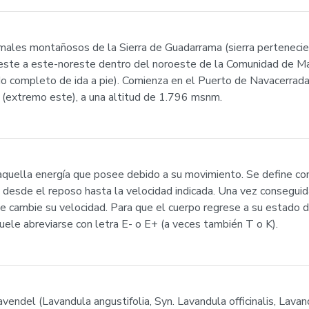
amales montañosos de la Sierra de Guadarrama (sierra pertenecie
ste a este-noreste dentro del noroeste de la Comunidad de Mad
do completo de ida a pie). Comienza en el Puerto de Navacerrad
 (extremo este), a una altitud de 1.796 msnm.
es aquella energía que posee debido a su movimiento. Se define co
desde el reposo hasta la velocidad indicada. Una vez conseguida 
ue cambie su velocidad. Para que el cuerpo regrese a su estado d
uele abreviarse con letra E- o E+ (a veces también T o K).
ndel (Lavandula angustifolia, Syn. Lavandula officinalis, Lavand