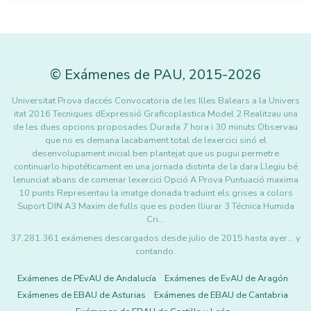
©
Exámenes de PAU
,
2015
-2026
Universitat Prova daccés Convocatoria de les Illes Balears a la Univers
itat 2016 Tecniques dExpressió Graficoplastica Model 2 Realitzau una
de les dues opcions proposades Durada 7 hora i 30 minuts Observau
que no es demana lacabament total de lexercici sinó el
desenvolupament inicial ben plantejat que us pugui permetre
continuarlo hipotéticament en una jornada distinta de la dara Llegiu bé
lenunciat abans de comenar lexercici Opció A Prova Puntuació maxima
10 punts Representau la imatge donada traduint els grises a colors
Suport DIN A3 Maxim de fulls que es poden lliurar 3 Técnica Humida
Cri…
37.281.361 exámenes descargados desde julio de 2015 hasta ayer... y
contando.
Exámenes de PEvAU de Andalucía
Exámenes de EvAU de Aragón
Exámenes de EBAU de Asturias
Exámenes de EBAU de Cantabria