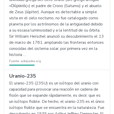
«Οὐρανός») el padre de Crono (Saturno) y el abuelo
de Zeus (Júpiter). Aunque es detectable a simple
vista en el cielo nocturno, no fue catalogado como
planeta por los astrónomos de la antigüedad debido
a su escasa luminosidad y a la lentitud de su órbita.
Sir William Herschel anunció su descubrimiento el 13
de marzo de 1781, ampliando las fronteras entonces
conocidas del sistema solar, por primera vez en la
historia …
Fuente:
wikipedia.org
Uranio-235
El uranio-235 (235U) es un isótopo del uranio con
capacidad para provocar una reacción en cadena de
fisión que se expande rápidamente, es decir, que es
un isótopo fisible. De hecho, el uranio-235 es el único
isótopo fisible que se encuentra en la naturaleza. Fue
descubierto en 1935 por Arthur Jeffrey Dempster. El