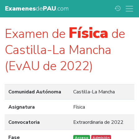
Examenes
de
PAU
.com
history
Física
Examen de
de
Castilla-La Mancha
(EvAU de 2022)
Comunidad Autónoma
Castilla-La Mancha
Asignatura
Física
Convocatoria
Extraordinaria de 2022
Fase
Acceso
Admisión