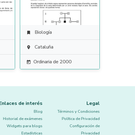
Biología

Cataluña

Ordinaria de 2000

Enlaces de interés
Legal
Blog
Términos y Condiciones
Historial de exámenes
Política de Privacidad
Widgets para blogs
Configuración de
Estadísticas
Privacidad