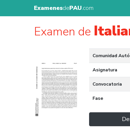
Examenes
de
PAU
.com
Itali
Examen de
Comunidad Aut
Asignatura
Convocatoria
Fase
De