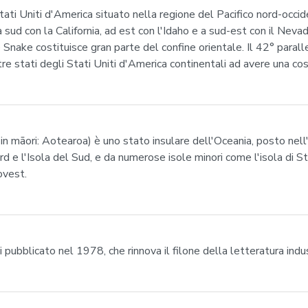
ati Uniti d'America situato nella regione del Pacifico nord-occi
a sud con la California, ad est con l'Idaho e a sud-est con il Neva
e Snake costituisce gran parte del confine orientale. Il 42° paral
re stati degli Stati Uniti d'America continentali ad avere una cos
n māori: Aotearoa) è uno stato insulare dell'Oceania, posto nell
Nord e l'Isola del Sud, e da numerose isole minori come l'isola di
ovest.
 pubblicato nel 1978, che rinnova il filone della letteratura indu