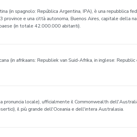
ina (in spagnolo: República Argentina, IPA), è una repubblica fed
n 23 province e una città autonoma, Buenos Aires, capitale della 
paese (in totale 42.000.000 abitanti).
cana (in afrikaans: Republiek van Suid-Afrika, in inglese: Republic 
 la pronuncia locale), ufficialmente il Commonwealth dell'Austral
rtici), il più grande dell'Oceania e dell'intera Australasia.