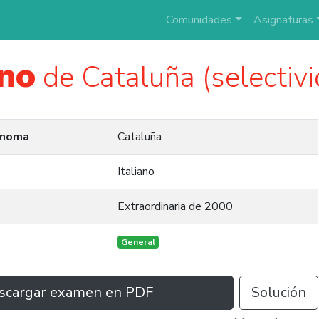
Comunidades
Asignaturas
ano
de Cataluña (selectiv
ónoma
Cataluña
Italiano
Extraordinaria de 2000
General
scargar examen en PDF
Solución