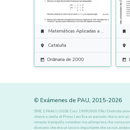
Matemáticas Aplicadas a las Ciencias Sociales


Cataluña


Ordinaria de 2000


©
Exámenes de PAU
,
2015
-2026
SRIE 2 PAAU LOGSE Curs 19992000 ITALI Districte univer
chiave a stella di Primo Levi Era un periodo che io ero u
rimasto tranquillo volentieri ma allimpresa che conosco
dicevano che era un lavoro importante che se non andav