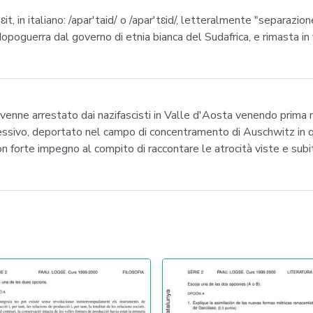
t, in italiano: /apar'taid/ o /apar'tɛid/, letteralmente "separazione
opoguerra dal governo di etnia bianca del Sudafrica, e rimasta in 
venne arrestato dai nazifascisti in Valle d'Aosta venendo prima m
ccessivo, deportato nel campo di concentramento di Auschwitz in 
n forte impegno al compito di raccontare le atrocità viste e subi