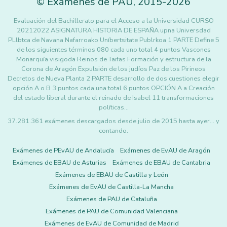
©
Exámenes de PAU
,
2015
-2026
Evaluación del Bachillerato para el Acceso a la Universidad CURSO
20212022 ASIGNATURA HISTORIA DE ESPAÑA upna Universdad
PLlbtca de Navana Nafarroako Uníbertsitate Publrkoa 1 PARTE Define 5
de los siguientes términos 080 cada uno total 4 puntos Vascones
Monarquía visigoda Reinos de Taifas Formación y estructura de la
Corona de Aragón Expulsión de los judíos Paz de los Pirineos
Decretos de Nueva Planta 2 PARTE desarrollo de dos cuestiones elegir
opción A o B 3 puntos cada una total 6 puntos OPCIÓN A a Creación
del estado liberal durante el reinado de Isabel 11 transformaciones
políticas…
37.281.361 exámenes descargados desde julio de 2015 hasta ayer... y
contando.
Exámenes de PEvAU de Andalucía
Exámenes de EvAU de Aragón
Exámenes de EBAU de Asturias
Exámenes de EBAU de Cantabria
Exámenes de EBAU de Castilla y León
Exámenes de EvAU de Castilla-La Mancha
Exámenes de PAU de Cataluña
Exámenes de PAU de Comunidad Valenciana
Exámenes de EvAU de Comunidad de Madrid