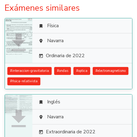
Exámenes similares
Física


Navarra

Ordinaria de 2022

#
interaccion-gravitatoria
#
ondas
#
optica
#
electromagnetismo
#
fisica-relativista
Inglés


Navarra

Extraordinaria de 2022
