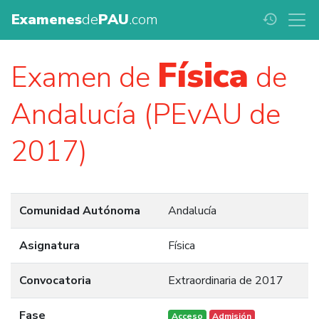
Examenes
de
PAU
.com
history
Física
Examen de
de
Andalucía (PEvAU de
2017)
Comunidad Autónoma
Andalucía
Asignatura
Física
Convocatoria
Extraordinaria de 2017
Fase
Acceso
Admisión