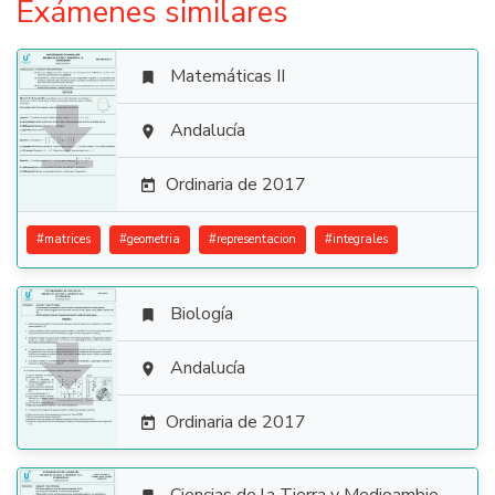
Exámenes similares
Matemáticas II


Andalucía

Ordinaria de 2017

#
matrices
#
geometria
#
representacion
#
integrales
Biología


Andalucía

Ordinaria de 2017
