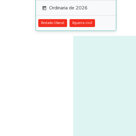
Ordinaria de 2026

#
estado-liberal
#
guerra-civil