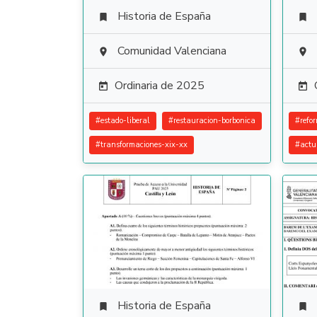
Historia de España


Comunidad Valenciana


Ordinaria de 2025


#
estado-liberal
#
restauracion-borbonica
#
refo
#
transformaciones-xix-xx
#
actu
Historia de España

