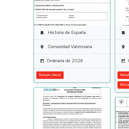
Historia de España


Comunidad Valenciana


Ordinaria de 2026


#
estado-liberal
#
edad
#
dict