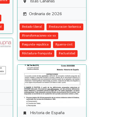
bonica
Islas Canarias

Ordinaria de 2026

ad
#
estado-liberal
#
restauracion-borbonica
#
transformaciones-xix-xx
#
segunda-republica
#
guerra-civil
#
dictadura-franquista
#
actualidad
Historia de España
