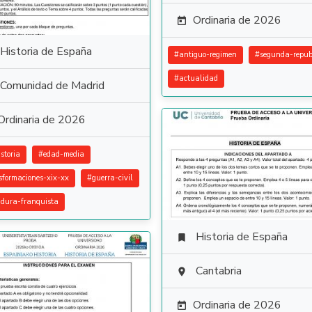
Ordinaria de 2026

Historia de España
#
antiguo-regimen
#
segunda-repub
#
actualidad
Comunidad de Madrid
Ordinaria de 2026
storia
#
edad-media
sformaciones-xix-xx
#
guerra-civil
adura-franquista
Historia de España

Cantabria

Ordinaria de 2026
