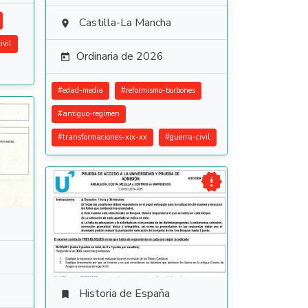
Castilla-La Mancha

ivil
Ordinaria de 2026

#
edad-media
#
reformismo-borbones
#
antiguo-regimen
#
transformaciones-xix-xx
#
guerra-civil

Historia de España
