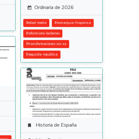
Ordinaria de 2026

#
edad-media
#
monarquia-hispanica
#
reformismo-borbones
#
transformaciones-xix-xx
#
segunda-republica
Historia de España
