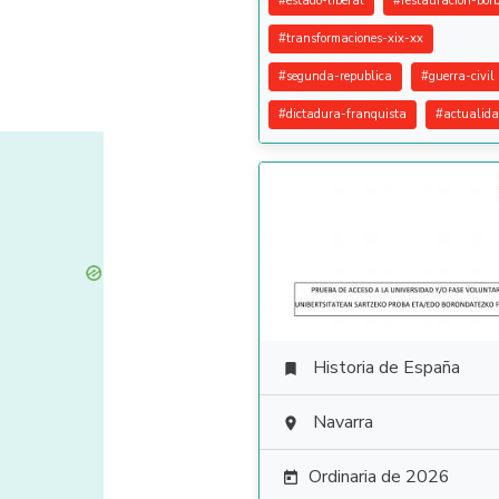
#
estado-liberal
#
restauracion-bor
#
transformaciones-xix-xx
#
segunda-republica
#
guerra-civil
#
dictadura-franquista
#
actualid
Historia de España

Navarra

Ordinaria de 2026
