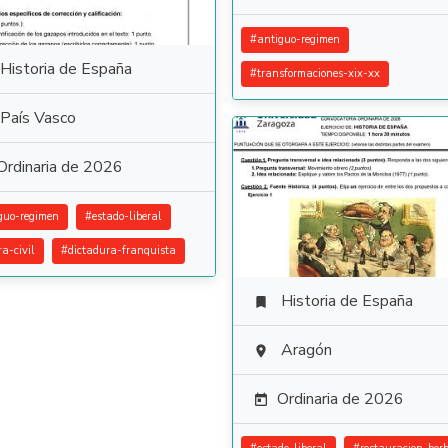
#
antiguo-regimen
Historia de España
#
transformaciones-xix-xx
País Vasco
Ordinaria de 2026
guo-regimen
#
estado-liberal
ra-civil
#
dictadura-franquista
Historia de España

Aragón

Ordinaria de 2026
