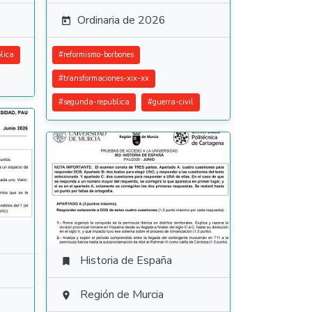
Ordinaria de 2026

lica
#
reformismo-borbones
#
transformaciones-xix-xx
#
segunda-republica
#
guerra-civil
Historia de España

Región de Murcia
