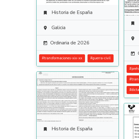
Historia de España


Galicia


Ordinaria de 2026


#
transformaciones-xix-xx
#
guerra-civil
#
prehi
#
tran
#
dict
Historia de España
