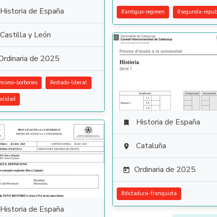
Historia de España
#
antiguo-regimen
#
segunda-repub
Castilla y León
Ordinaria de 2025
rmismo-borbones
#
estado-liberal
alidad
Historia de España

Cataluña

Ordinaria de 2025

#
dictadura-franquista
Historia de España