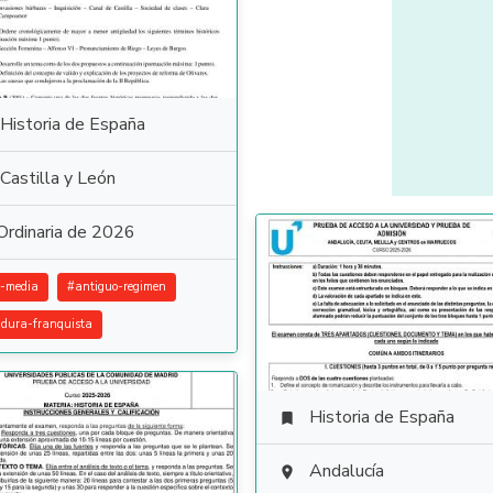
Historia de España
Castilla y León
Ordinaria de 2026
-media
#
antiguo-regimen
adura-franquista
Historia de España

Andalucía
