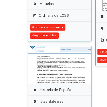
Asturias

Ordinaria de 2026


#
transformaciones-xix-xx

#
segunda-republica

#
anti
#
guer
Historia de España

Islas Baleares
