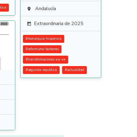
lica
Andalucía

Extraordinaria de 2025

#
monarquia-hispanica
#
reformismo-borbones
#
transformaciones-xix-xx
#
segunda-republica
#
actualidad