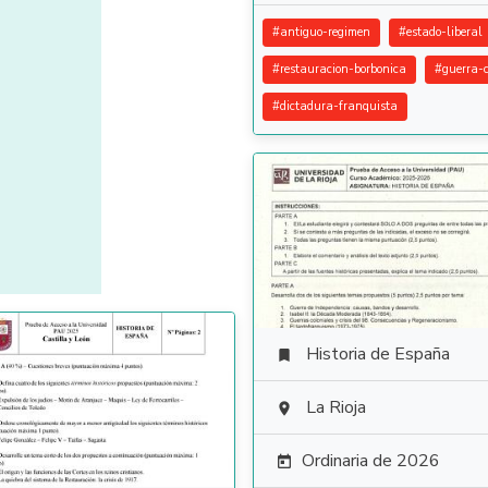
#
antiguo-regimen
#
estado-liberal
#
restauracion-borbonica
#
guerra-c
#
dictadura-franquista
Historia de España

La Rioja

Ordinaria de 2026
