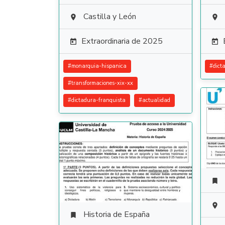
Castilla y León


Extraordinaria de 2025


#
monarquia-hispanica
#
dict
#
transformaciones-xix-xx
#
dictadura-franquista
#
actualidad


Historia de España
