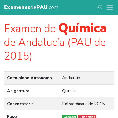
Examenes
de
PAU
.com
history
Química
Examen de
de Andalucía (PAU de
2015)
Comunidad Autónoma
Andalucía
Asignatura
Química
Convocatoria
Extraordinaria de 2015
Fase
General
Específica