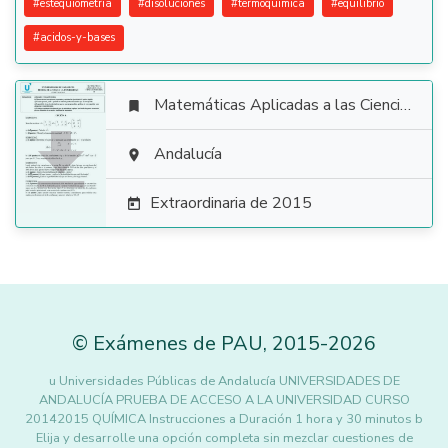
#
estequiometria
#
disoluciones
#
termoquimica
#
equilibrio
#
acidos-y-bases
Matemáticas Aplicadas a las Ciencias Sociales


Andalucía

Extraordinaria de 2015

©
Exámenes de PAU
,
2015
-2026
u Universidades Públicas de Andalucía UNIVERSIDADES DE
ANDALUCÍA PRUEBA DE ACCESO A LA UNIVERSIDAD CURSO
20142015 QUÍMICA Instrucciones a Duración 1 hora y 30 minutos b
Elija y desarrolle una opción completa sin mezclar cuestiones de