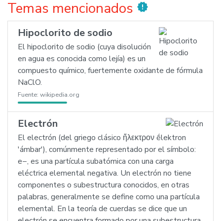
Temas mencionados
new_releases
Hipoclorito de sodio
El hipoclorito de sodio (cuya disolución
en agua es conocida como lejía) es un
compuesto químico, fuertemente oxidante de fórmula
NaClO.
Fuente:
wikipedia.org
Electrón
El electrón (del griego clásico ἤλεκτρον ḗlektron
'ámbar'), comúnmente representado por el símbolo:
e−, es una partícula subatómica con una carga
eléctrica elemental negativa. Un electrón no tiene
componentes o subestructura conocidos, en otras
palabras, generalmente se define como una partícula
elemental. En la teoría de cuerdas se dice que un
electrón se encuentra formado por una subestructura