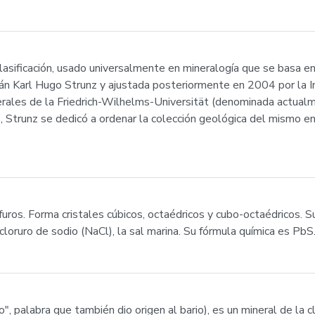
clasificación, usado universalmente en mineralogía que se basa en
n Karl Hugo Strunz y ajustada posteriormente en 2004 por la In
ales de la Friedrich-Wilhelms-Universität (denominada actualm
, Strunz se dedicó a ordenar la colección geológica del mismo en
furos. Forma cristales cúbicos, octaédricos y cubo-octaédricos. S
 cloruro de sodio (NaCl), la sal marina. Su fórmula química es PbS
do", palabra que también dio origen al bario), es un mineral de la