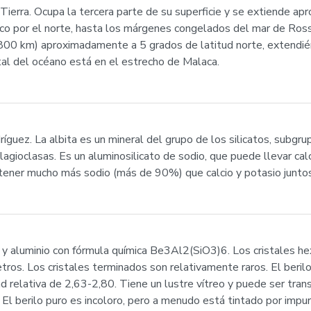
 Tierra. Ocupa la tercera parte de su superficie y se extiende
co por el norte, hasta los márgenes congelados del mar de Ross y
800 km) aproximadamente a 5 grados de latitud norte, extendié
tal del océano está en el estrecho de Malaca.
guez. La albita es un mineral del grupo de los silicatos, subgru
ioclasas. Es un aluminosilicato de sodio, que puede llevar calc
ebe tener mucho más sodio (más de 90%) que calcio y potasio jun
ilio y aluminio con fórmula química Be3Al2(SiO3)6. Los cristales
os. Los cristales terminados son relativamente raros. El berilo
 relativa de 2,63-2,80. Tiene un lustre vítreo y puede ser tran
. El berilo puro es incoloro, pero a menudo está tintado por impu