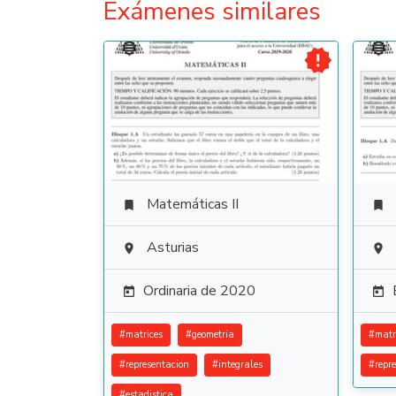
Exámenes similares

Matemáticas II


Asturias


Ordinaria de 2020


#
matrices
#
geometria
#
matr
#
representacion
#
integrales
#
repr
#
estadistica