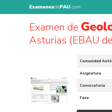
Examenes
de
PAU
.com
Geolo
Examen de
Asturias (EBAU d
Comunidad Aut
Asignatura
Convocatoria
Fase