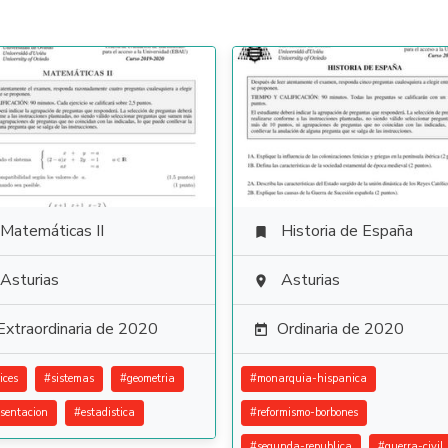
Matemáticas II
Historia de España

Asturias
Asturias

Extraordinaria de 2020
Ordinaria de 2020

ices
#
sistemas
#
geometria
#
monarquia-hispanica
esentacion
#
estadistica
#
reformismo-borbones
#
segunda-republica
#
guerra-civil