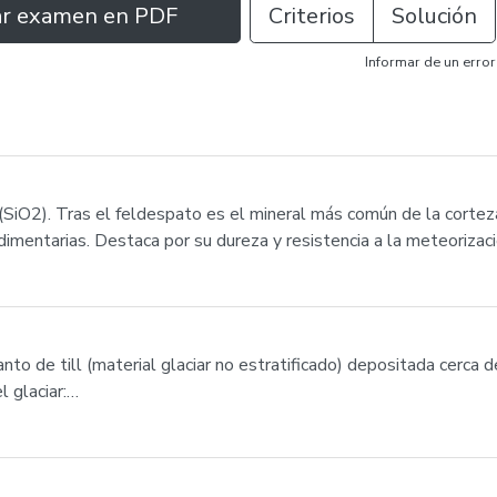
ar examen en PDF
Criterios
Solución
Informar de un error
 (SiO2). Tras el feldespato es el mineral más común de la corte
imentarias. Destaca por su dureza y resistencia a la meteorizació
o de till (material glaciar no estratificado) depositada cerca de
l glaciar:…