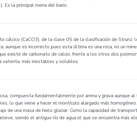
 Es la principal mena del bario.
to cálcico (CaCO3), de la clase 05 de la clasificación de Strunz,
a, aunque es incorrecto pues esta última es una roca, no un miner
e que existe de carbonato de calcio, frente a los otros dos polim
 la vaterita, más inestables y solubles.
nuosa, compuesta fundamentalmente por arena y grava aunque al 
es, lo que viene a hacer el montículo alargado más homogéneo.
jo de una masa de hielo glaciar. Como la capacidad de transport
 relieve, siendo el antiguo río de agua el que se encuentra más e