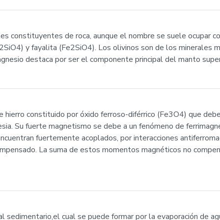
es constituyentes de roca, aunque el nombre se suele ocupar con 
2SiO4) y fayalita (Fe2SiO4). Los olivinos son de los minerales m
magnesio destaca por ser el componente principal del manto superi
e hierro constituido por óxido ferroso-diférrico (Fe3O4) que de
nesia. Su fuerte magnetismo se debe a un fenómeno de ferrimag
 encuentran fuertemente acoplados, por interacciones antiferrom
ompensado. La suma de estos momentos magnéticos no compensa
ral sedimentario,el cual se puede formar por la evaporación de a