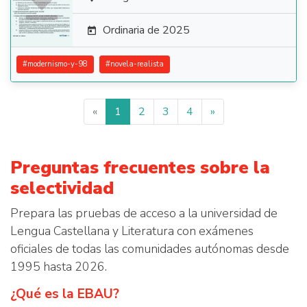

Ordinaria de 2025

#
modernismo-y-98
#
novela-realista
«
1
2
3
4
»
Preguntas frecuentes sobre la
selectividad
Prepara las pruebas de acceso a la universidad de
Lengua Castellana y Literatura con exámenes
oficiales de todas las comunidades autónomas desde
1995 hasta 2026.
¿Qué es la EBAU?