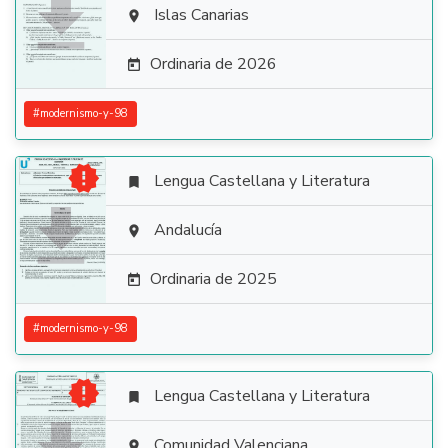

Islas Canarias

Ordinaria de 2026

#
modernismo-y-98

Lengua Castellana y Literatura


Andalucía

Ordinaria de 2025

#
modernismo-y-98

Lengua Castellana y Literatura

Comunidad Valenciana
