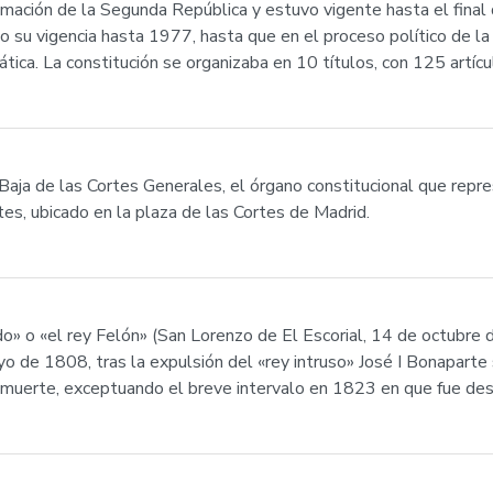
mación de la Segunda República y estuvo vigente hasta el final d
o su vigencia hasta 1977, hasta que en el proceso político de la 
ca. La constitución se organizaba en 10 títulos, con 125 artículo
aja de las Cortes Generales, el órgano constitucional que repr
tes, ubicado en la plaza de las Cortes de Madrid.
o» o «el rey Felón» (San Lorenzo de El Escorial, 14 de octubre
 de 1808, tras la expulsión del «rey intruso» José I Bonaparte s
erte, exceptuando el breve intervalo en 1823 en que fue desti