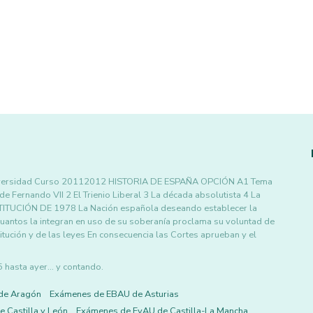
iversidad Curso 20112012 HISTORIA DE ESPAÑA OPCIÓN A1 Tema
 Fernando VII 2 El Trienio Liberal 3 La década absolutista 4 La
STITUCIÓN DE 1978 La Nación española deseando establecer la
e cuantos la integran en uso de su soberanía proclama su voluntad de
itución y de las leyes En consecuencia las Cortes aprueban y el
asta ayer... y contando.
de Aragón
Exámenes de EBAU de Asturias
 Castilla y León
Exámenes de EvAU de Castilla-La Mancha