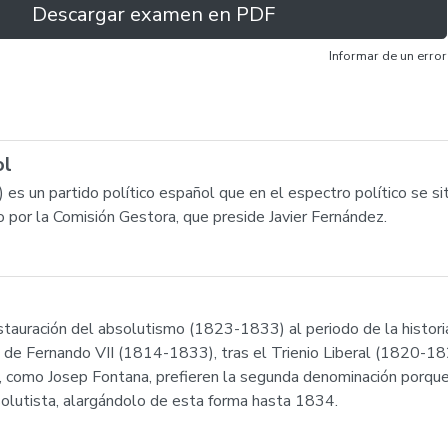
Descargar examen en PDF
Informar de un error
ol
es un partido político español que en el espectro político se sit
 por la Comisión Gestora, que preside Javier Fernández.
auración del absolutismo (1823-1833) al periodo de la histor
 de Fernando VII (1814-1833), tras el Trienio Liberal (1820-1823
 como Josep Fontana, prefieren la segunda denominación porque
solutista, alargándolo de esta forma hasta 1834.