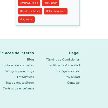
#
termoquimica
#
equilibrio
#
acidos-y-bases
#
electroquimica
#
organica
Enlaces de interés
Legal
Blog
Términos y Condiciones
Historial de exámenes
Política de Privacidad
Widgets para blogs
Configuración de
Estadísticas
Privacidad
Estado del catálogo
Contacto
Centros de enseñanza