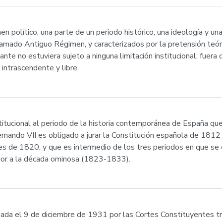
 político, una parte de un periodo histórico, una ideología y un
lamado Antiguo Régimen, y caracterizados por la pretensión teóri
nte no estuviera sujeto a ninguna limitación institucional, fuera 
, intrascendente y libre.
stitucional al periodo de la historia contemporánea de España qu
ando VII es obligado a jurar la Constitución española de 1812 y 
s de 1820, y que es intermedio de los tres periodos en que se d
ior a la década ominosa (1823-1833).
ada el 9 de diciembre de 1931 por las Cortes Constituyentes tr