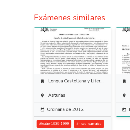
Exámenes similares
Lengua Castellana y Literatura


Asturias


Ordinaria de 2012


#
teatro-1939-1999
#
hispanoamerica