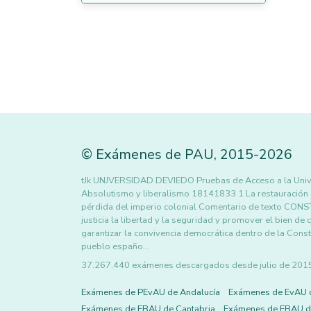
©
Exámenes de PAU
,
2015
-2026
tJk UNJVERSIDAD DEVIEDO Pruebas de Acceso a la Un
Absolutismo y liberalismo 18141833 1 La restauración de
pérdida del imperio colonial Comentario de texto CON
justicia la libertad y la seguridad y promover el bien d
garantizar la convivencia democrática dentro de la Const
pueblo españo…
37.267.440 exámenes descargados desde julio de 2015 h
Exámenes de PEvAU de Andalucía
Exámenes de EvAU 
Exámenes de EBAU de Cantabria
Exámenes de EBAU de