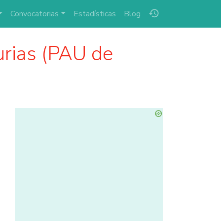
history
Convocatorias
Estadísticas
Blog
rias (PAU de