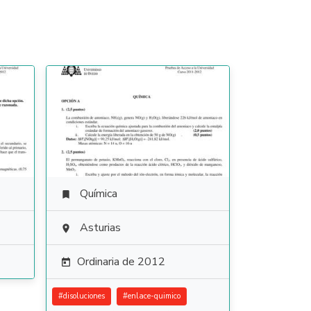
Química

Asturias

Ordinaria de 2012

#
disoluciones
#
enlace-quimico