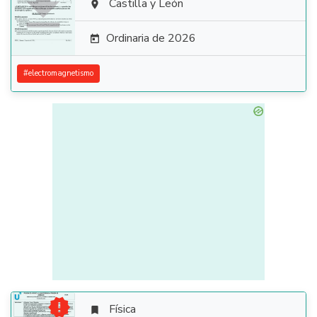

Castilla y León

Ordinaria de 2026

#
electromagnetismo

Física
