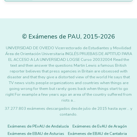
©
Exámenes de PAU
,
2015
-2026
UNIVERSIDAD DE OVIEDO Vicerrectorado de Estudiantes y Movilidad
Área de Orientación Universitaria INGLÉS PRUEBAS DE APTITUD PARA
EL ACCESO A LA UNIVERSIDAD LOGSE Curso 20032004 Read the
text and then answer the questions Martin Lewis a famous British
reporter believes that press agencies in Britain are obsessed with
disaster and that they give a distorted view of the world He says that
TV news visits people organizations and countries when things are
going wrong for them but rarely goes back when things start to go
right For example a few years ago an area of the country suffered from
riots a…
37.277.803 exámenes descargados desde julio de 2015 hasta ayer... y
contando.
Exámenes de PEvAU de Andalucía
Exámenes de EvAU de Aragón
Exámenes de EBAU de Asturias
Exámenes de EBAU de Cantabria