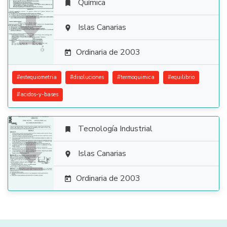
Química


Islas Canarias

Ordinaria de 2003

#
estequiometria
#
disoluciones
#
termoquimica
#
equilibrio
#
acidos-y-bases
Tecnología Industrial


Islas Canarias

Ordinaria de 2003
