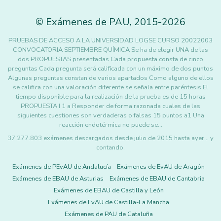
©
Exámenes de PAU
,
2015
-2026
PRUEBAS DE ACCESO A LA UNIVERSIDAD LOGSE CURSO 20022003
CONVOCATORIA SEPTIEMBRE QUÍMICA Se ha de elegir UNA de las
dos PROPUESTAS presentadas Cada propuesta consta de cinco
preguntas Cada pregunta será calificada con un máximo de dos puntos
Algunas preguntas constan de varios apartados Como alguno de ellos
se califica con una valoración diferente se señala entre paréntesis El
tiempo disponible para la realización de la prueba es de 15 horas
PROPUESTA I 1 a Responder de forma razonada cuales de las
siguientes cuestiones son verdaderas o falsas 15 puntos a1 Una
reacción endotérmica no puede se…
37.277.803 exámenes descargados desde julio de 2015 hasta ayer... y
contando.
Exámenes de PEvAU de Andalucía
Exámenes de EvAU de Aragón
Exámenes de EBAU de Asturias
Exámenes de EBAU de Cantabria
Exámenes de EBAU de Castilla y León
Exámenes de EvAU de Castilla-La Mancha
Exámenes de PAU de Cataluña