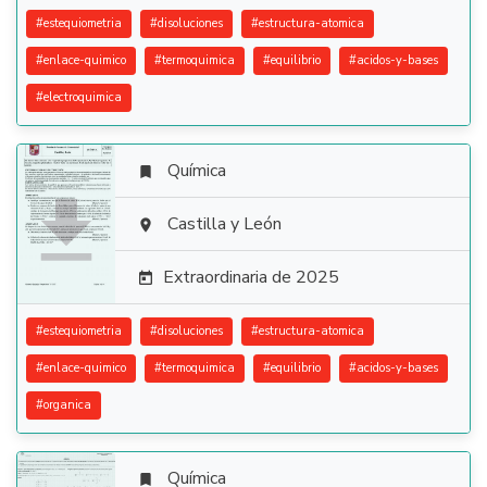
#
estequiometria
#
disoluciones
#
estructura-atomica
#
enlace-quimico
#
termoquimica
#
equilibrio
#
acidos-y-bases
#
electroquimica
Química


Castilla y León

Extraordinaria de 2025

#
estequiometria
#
disoluciones
#
estructura-atomica
#
enlace-quimico
#
termoquimica
#
equilibrio
#
acidos-y-bases
#
organica
Química
