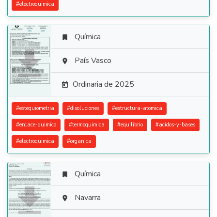
#
electroquimica
Química


País Vasco

Ordinaria de 2025

#
estequiometria
#
disoluciones
#
estructura-atomica
#
enlace-quimico
#
termoquimica
#
equilibrio
#
acidos-y-bases
#
electroquimica
#
organica
Química


Navarra
