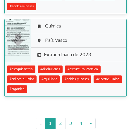
#
acidos-y-bases
Química


País Vasco

Extraordinaria de 2023

#
estequiometria
#
disoluciones
#
estructura-atomica
#
enlace-quimico
#
equilibrio
#
acidos-y-bases
#
electroquimica
#
organica
«
1
2
3
4
»