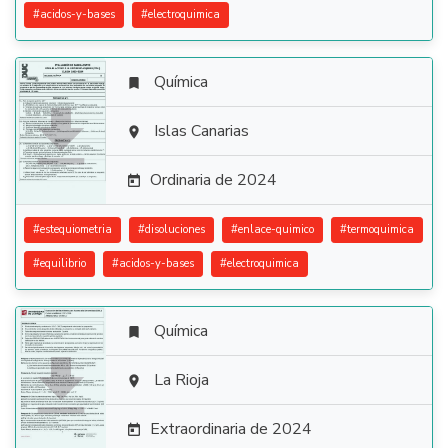
#
acidos-y-bases
#
electroquimica
Química


Islas Canarias

Ordinaria de 2024

#
estequiometria
#
disoluciones
#
enlace-quimico
#
termoquimica
#
equilibrio
#
acidos-y-bases
#
electroquimica
Química


La Rioja

Extraordinaria de 2024
