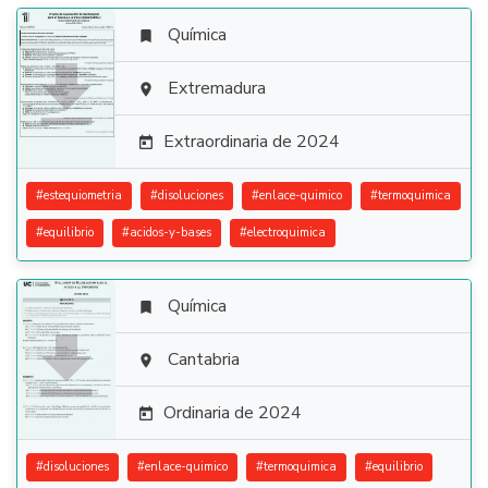
Química


Extremadura

Extraordinaria de 2024

#
estequiometria
#
disoluciones
#
enlace-quimico
#
termoquimica
#
equilibrio
#
acidos-y-bases
#
electroquimica
Química


Cantabria

Ordinaria de 2024

#
disoluciones
#
enlace-quimico
#
termoquimica
#
equilibrio