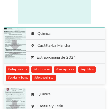
Química


Castilla-La Mancha

Extraordinaria de 2024

#
estequiometria
#
disoluciones
#
termoquimica
#
equilibrio
#
acidos-y-bases
#
electroquimica
Química


Castilla y León
