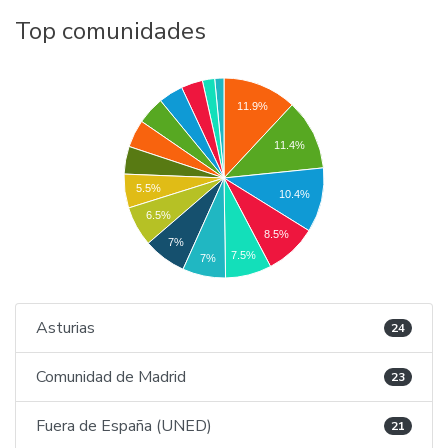
Top comunidades
11.9%
11.4%
5.5%
10.4%
6.5%
8.5%
7%
7.5%
7%
Asturias
24
Comunidad de Madrid
23
Fuera de España (UNED)
21