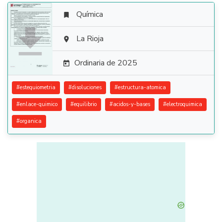
Química


La Rioja

Ordinaria de 2025

#
estequiometria
#
disoluciones
#
estructura-atomica
#
enlace-quimico
#
equilibrio
#
acidos-y-bases
#
electroquimica
#
organica