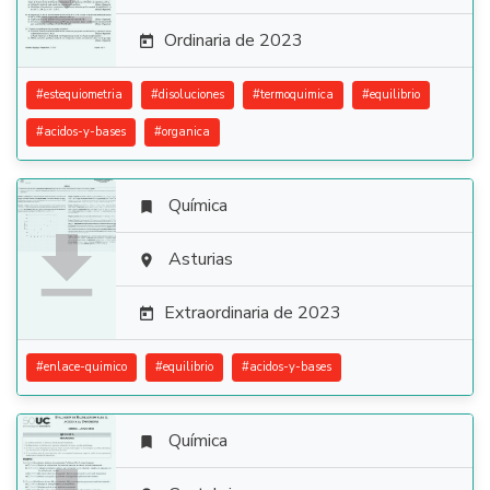
Ordinaria de 2023

#
estequiometria
#
disoluciones
#
termoquimica
#
equilibrio
#
acidos-y-bases
#
organica
Química


Asturias

Extraordinaria de 2023

#
enlace-quimico
#
equilibrio
#
acidos-y-bases
Química
