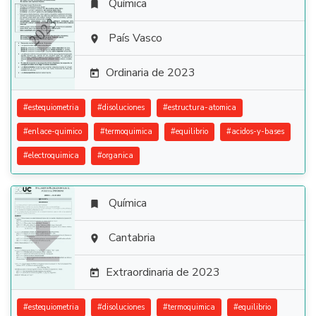
Química


País Vasco

Ordinaria de 2023

#
estequiometria
#
disoluciones
#
estructura-atomica
#
enlace-quimico
#
termoquimica
#
equilibrio
#
acidos-y-bases
#
electroquimica
#
organica
Química


Cantabria

Extraordinaria de 2023

#
estequiometria
#
disoluciones
#
termoquimica
#
equilibrio