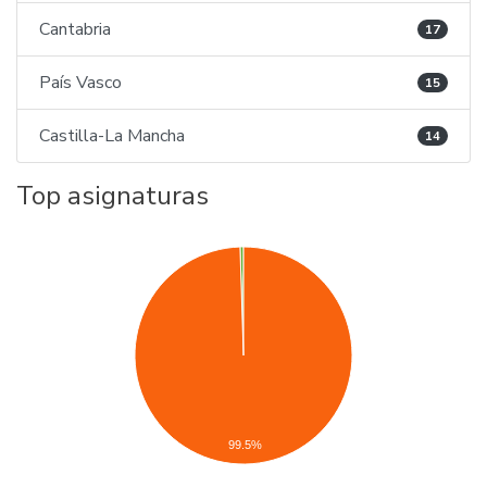
Cantabria
17
País Vasco
15
Castilla-La Mancha
14
Top asignaturas
99.5%