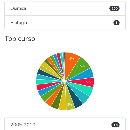
Química
200
Biología
1
Top curso
9%
8.5%
5.5%
5%
2009-2010
18