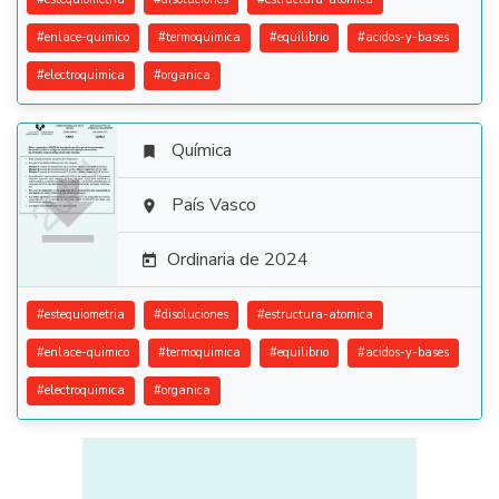
#
enlace-quimico
#
termoquimica
#
equilibrio
#
acidos-y-bases
#
electroquimica
#
organica
Química


País Vasco

Ordinaria de 2024

#
estequiometria
#
disoluciones
#
estructura-atomica
#
enlace-quimico
#
termoquimica
#
equilibrio
#
acidos-y-bases
#
electroquimica
#
organica