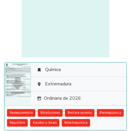
Química


Extremadura

Ordinaria de 2026

#
estequiometria
#
disoluciones
#
enlace-quimico
#
termoquimica
#
equilibrio
#
acidos-y-bases
#
electroquimica