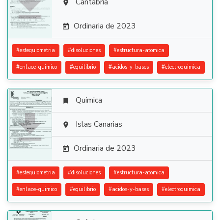

Cantabria

Ordinaria de 2023

#
estequiometria
#
disoluciones
#
estructura-atomica
#
enlace-quimico
#
equilibrio
#
acidos-y-bases
#
electroquimica
Química


Islas Canarias

Ordinaria de 2023

#
estequiometria
#
disoluciones
#
estructura-atomica
#
enlace-quimico
#
equilibrio
#
acidos-y-bases
#
electroquimica