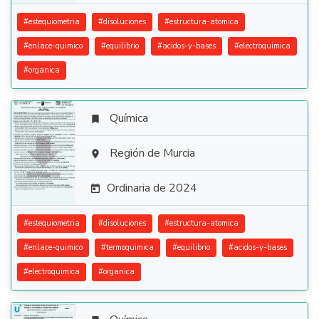
#
estequiometria
#
disoluciones
#
estructura-atomica
#
enlace-quimico
#
equilibrio
#
acidos-y-bases
#
electroquimica
#
organica
Química


Región de Murcia

Ordinaria de 2024

#
estequiometria
#
disoluciones
#
estructura-atomica
#
enlace-quimico
#
termoquimica
#
equilibrio
#
acidos-y-bases
#
electroquimica
#
organica