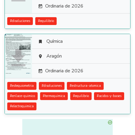
Ordinaria de 2026

#
disoluciones
#
equilibrio
Química


Aragón

Ordinaria de 2026

#
estequiometria
#
disoluciones
#
estructura-atomica
#
enlace-quimico
#
termoquimica
#
equilibrio
#
acidos-y-bases
#
electroquimica