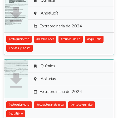
Química


Andalucía

Extraordinaria de 2024

#
estequiometria
#
disoluciones
#
termoquimica
#
equilibrio
#
acidos-y-bases
Química


Asturias

Extraordinaria de 2024

#
estequiometria
#
estructura-atomica
#
enlace-quimico
#
equilibrio