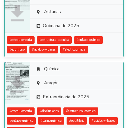

Asturias

Ordinaria de 2025

#
estequiometria
#
estructura-atomica
#
enlace-quimico
#
equilibrio
#
acidos-y-bases
#
electroquimica
Química


Aragón

Extraordinaria de 2025

#
estequiometria
#
disoluciones
#
estructura-atomica
#
enlace-quimico
#
termoquimica
#
equilibrio
#
acidos-y-bases