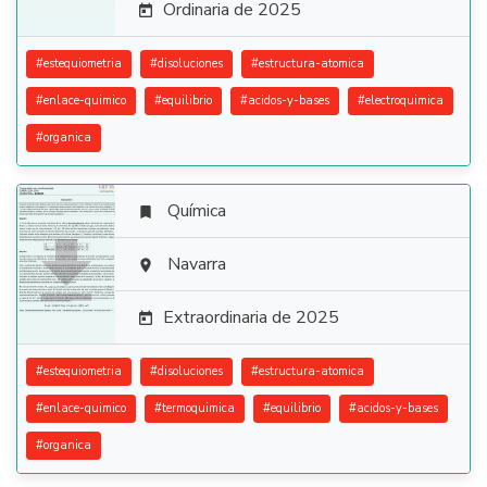
Ordinaria de 2025

#
estequiometria
#
disoluciones
#
estructura-atomica
#
enlace-quimico
#
equilibrio
#
acidos-y-bases
#
electroquimica
#
organica
Química


Navarra

Extraordinaria de 2025

#
estequiometria
#
disoluciones
#
estructura-atomica
#
enlace-quimico
#
termoquimica
#
equilibrio
#
acidos-y-bases
#
organica