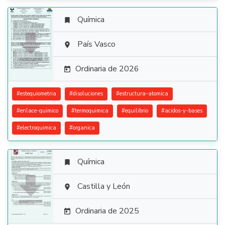
Química


País Vasco

Ordinaria de 2026

#
estequiometria
#
disoluciones
#
estructura-atomica
#
enlace-quimico
#
termoquimica
#
equilibrio
#
acidos-y-bases
#
electroquimica
#
organica
Química


Castilla y León

Ordinaria de 2025
