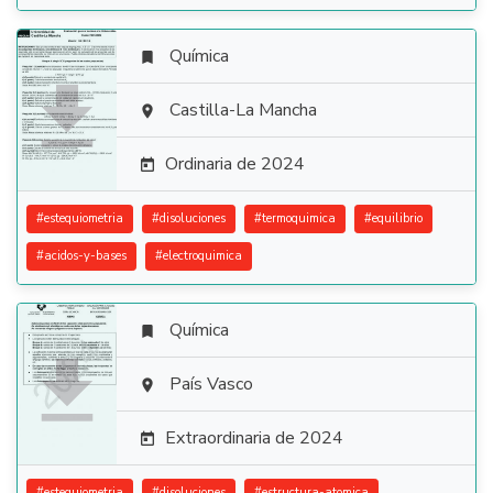
Química


Castilla-La Mancha

Ordinaria de 2024

#
estequiometria
#
disoluciones
#
termoquimica
#
equilibrio
#
acidos-y-bases
#
electroquimica
Química


País Vasco

Extraordinaria de 2024

#
estequiometria
#
disoluciones
#
estructura-atomica