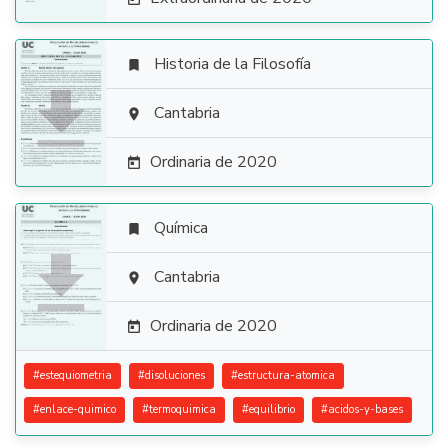
Historia de la Filosofía


Cantabria

Ordinaria de 2020

Química


Cantabria

Ordinaria de 2020

#
estequiometria
#
disoluciones
#
estructura-atomica
#
enlace-quimico
#
termoquimica
#
equilibrio
#
acidos-y-bases