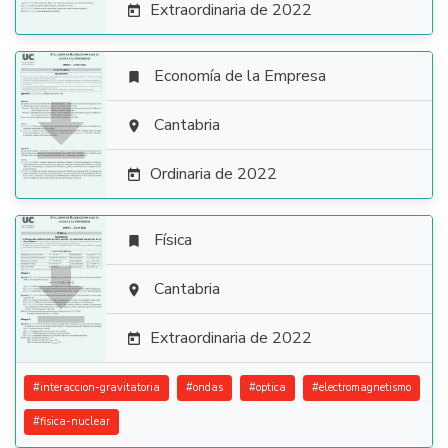
Extraordinaria de 2022

Economía de la Empresa


Cantabria

Ordinaria de 2022

Física


Cantabria

Extraordinaria de 2022

#
interaccion-gravitatoria
#
ondas
#
optica
#
electromagnetismo
#
fisica-nuclear