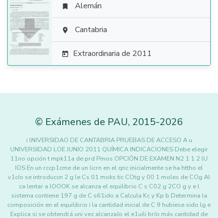
Alemán


Cantabria

Extraordinaria de 2011

©
Exámenes de PAU
,
2015
-2026
i lNIVERSIDAO DE CANTABRIA PRUEBAS DE ACCESO A u
UNIVERSIDAD LOE JUNIO 2011 QUÍMICA INDICACIONES Debe elegir
11no opción t mpk11a de prd Pmos OPCIÓN DE EXAMEN N2 1 1 2 lU
IOS En un rccp1cme de un licrn en el qnc inicialmente se ha httho el
v1cío se introduccn 2 g le Cs 01 moks tic COtg y 00 1 moles de COg Al
ca lentar a lOOOK se alcanza el equilibrio C s C02 g 2CO g y e l
sistema contiene 197 g de C s61ido a Calcula Kc y Kp b Determina la
composición en el equilibrio i la cantidad inicial de C 9 hubiese sido lg e
Explica si se obtendrá uni vez alcanzaJo el e1uili brío más cantidad de