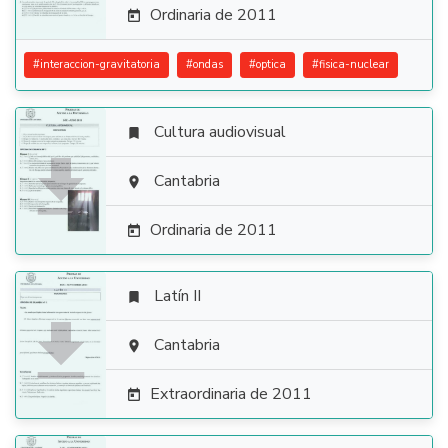
Ordinaria de 2011

#
interaccion-gravitatoria
#
ondas
#
optica
#
fisica-nuclear
Cultura audiovisual


Cantabria

Ordinaria de 2011

Latín II


Cantabria

Extraordinaria de 2011
