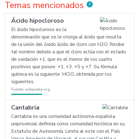
Temas mencionados
new_releases
Ácido hipocloroso
El ácido hipocloroso es la
denominación que se le otorga al ácido que resulta
de la unión del óxido ácido de cloro con H2O. Recibe
tal nombre debido a que el cloro actúa con el estado
de oxidación +1, que es el menor de los cuatro
positivos que posee: +1, +3, +5 y +7. Su fórmula
química es la siguiente: HClO, obtenida por los
siguientes.
Fuente:
wikipedia.org
Cantabria
Cantabria es una comunidad autónoma española
uniprovincial definida como comunidad histórica en su
Estatuto de Autonomía. Limita al este con el País
Vasco (provincia de Vizcaya), al sur con Castilla y