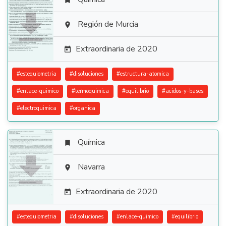


Región de Murcia

Extraordinaria de 2020

#
estequiometria
#
disoluciones
#
estructura-atomica
#
enlace-quimico
#
termoquimica
#
equilibrio
#
acidos-y-bases
#
electroquimica
#
organica
Química


Navarra

Extraordinaria de 2020

#
estequiometria
#
disoluciones
#
enlace-quimico
#
equilibrio