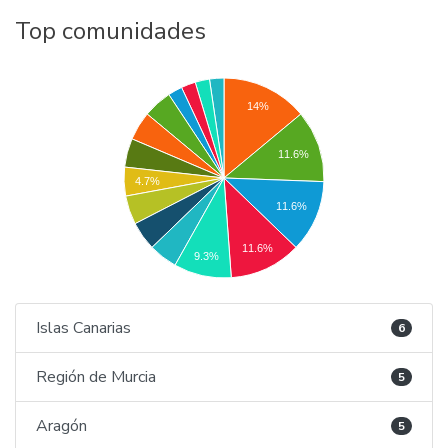
Top comunidades
14%
11.6%
4.7%
11.6%
11.6%
9.3%
Islas Canarias
6
Región de Murcia
5
Aragón
5