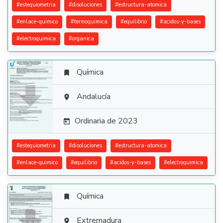
#
estequiometria
#
disoluciones
#
estructura-atomica
#
enlace-quimico
#
termoquimica
#
equilibrio
#
acidos-y-bases
#
electroquimica
#
organica
Química


Andalucía

Ordinaria de 2023

#
estequiometria
#
disoluciones
#
estructura-atomica
#
enlace-quimico
#
equilibrio
#
acidos-y-bases
#
electroquimica
Química

Extremadura
