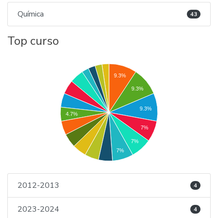
Química
43
Top curso
9.3%
9.3%
9.3%
4.7%
7%
7%
7%
2012-2013
4
2023-2024
4