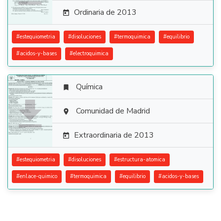
Ordinaria de 2013

#
estequiometria
#
disoluciones
#
termoquimica
#
equilibrio
#
acidos-y-bases
#
electroquimica
Química


Comunidad de Madrid

Extraordinaria de 2013

#
estequiometria
#
disoluciones
#
estructura-atomica
#
enlace-quimico
#
termoquimica
#
equilibrio
#
acidos-y-bases