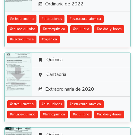
Ordinaria de 2022

#
estequiometria
#
disoluciones
#
estructura-atomica
#
enlace-quimico
#
termoquimica
#
equilibrio
#
acidos-y-bases
#
electroquimica
#
organica
Química


Cantabria

Extraordinaria de 2020

#
estequiometria
#
disoluciones
#
estructura-atomica
#
enlace-quimico
#
termoquimica
#
equilibrio
#
acidos-y-bases
Química