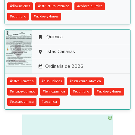
#
disoluciones
#
estructura-atomica
#
enlace-quimico
#
equilibrio
#
acidos-y-bases
Química


Islas Canarias

Ordinaria de 2026

#
estequiometria
#
disoluciones
#
estructura-atomica
#
enlace-quimico
#
termoquimica
#
equilibrio
#
acidos-y-bases
#
electroquimica
#
organica