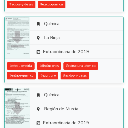
#
acidos-y-bases
#
electroquimica
Química


La Rioja

Extraordinaria de 2019

#
estequiometria
#
disoluciones
#
estructura-atomica
#
enlace-quimico
#
equilibrio
#
acidos-y-bases
Química


Región de Murcia

Extraordinaria de 2019
