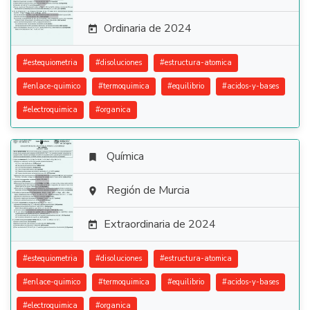
Ordinaria de 2024

#
estequiometria
#
disoluciones
#
estructura-atomica
#
enlace-quimico
#
termoquimica
#
equilibrio
#
acidos-y-bases
#
electroquimica
#
organica
Química


Región de Murcia

Extraordinaria de 2024

#
estequiometria
#
disoluciones
#
estructura-atomica
#
enlace-quimico
#
termoquimica
#
equilibrio
#
acidos-y-bases
#
electroquimica
#
organica