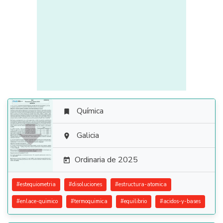
Química


Galicia

Ordinaria de 2025

#
estequiometria
#
disoluciones
#
estructura-atomica
#
enlace-quimico
#
termoquimica
#
equilibrio
#
acidos-y-bases