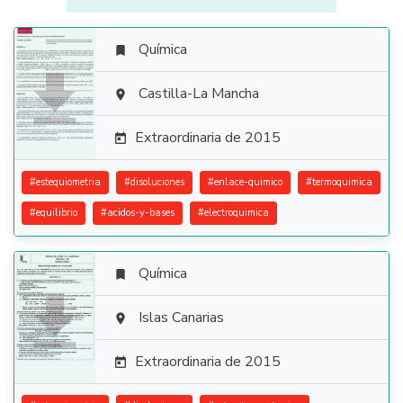
Química


Castilla-La Mancha

Extraordinaria de 2015

#
estequiometria
#
disoluciones
#
enlace-quimico
#
termoquimica
#
equilibrio
#
acidos-y-bases
#
electroquimica
Química


Islas Canarias

Extraordinaria de 2015
