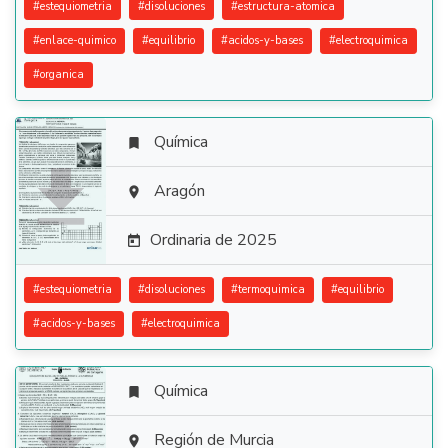
#
estequiometria
#
disoluciones
#
estructura-atomica
#
enlace-quimico
#
equilibrio
#
acidos-y-bases
#
electroquimica
#
organica
Química


Aragón

Ordinaria de 2025

#
estequiometria
#
disoluciones
#
termoquimica
#
equilibrio
#
acidos-y-bases
#
electroquimica
Química


Región de Murcia
