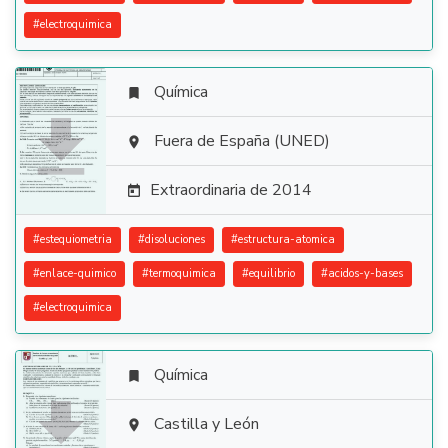
#
electroquimica
Química


Fuera de España (UNED)

Extraordinaria de 2014

#
estequiometria
#
disoluciones
#
estructura-atomica
#
enlace-quimico
#
termoquimica
#
equilibrio
#
acidos-y-bases
#
electroquimica
Química


Castilla y León
