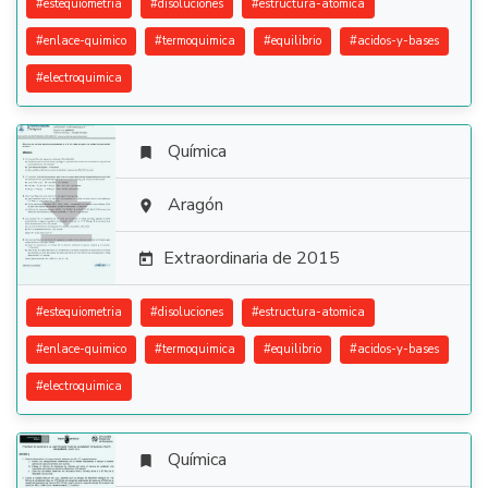
#
estequiometria
#
disoluciones
#
estructura-atomica
#
enlace-quimico
#
termoquimica
#
equilibrio
#
acidos-y-bases
#
electroquimica
Química


Aragón

Extraordinaria de 2015

#
estequiometria
#
disoluciones
#
estructura-atomica
#
enlace-quimico
#
termoquimica
#
equilibrio
#
acidos-y-bases
#
electroquimica
Química
