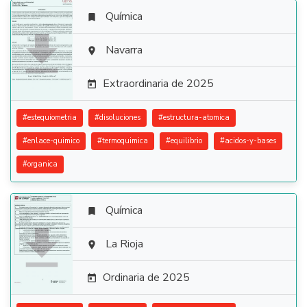
Química


Navarra

Extraordinaria de 2025

#
estequiometria
#
disoluciones
#
estructura-atomica
#
enlace-quimico
#
termoquimica
#
equilibrio
#
acidos-y-bases
#
organica
Química


La Rioja

Ordinaria de 2025
