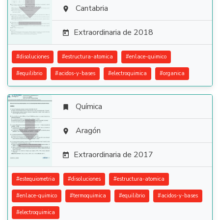

Cantabria

Extraordinaria de 2018

#
disoluciones
#
estructura-atomica
#
enlace-quimico
#
equilibrio
#
acidos-y-bases
#
electroquimica
#
organica
Química


Aragón

Extraordinaria de 2017

#
estequiometria
#
disoluciones
#
estructura-atomica
#
enlace-quimico
#
termoquimica
#
equilibrio
#
acidos-y-bases
#
electroquimica