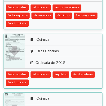
#
estequiometria
#
disoluciones
#
estructura-atomica
#
enlace-quimico
#
termoquimica
#
equilibrio
#
acidos-y-bases
#
electroquimica
Química


Islas Canarias

Ordinaria de 2018

#
estequiometria
#
disoluciones
#
equilibrio
#
acidos-y-bases
#
electroquimica
Química
