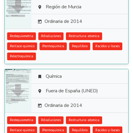

Región de Murcia

Ordinaria de 2014

#
estequiometria
#
disoluciones
#
estructura-atomica
#
enlace-quimico
#
termoquimica
#
equilibrio
#
acidos-y-bases
#
electroquimica
Química


Fuera de España (UNED)

Ordinaria de 2014

#
estequiometria
#
disoluciones
#
estructura-atomica
#
enlace-quimico
#
termoquimica
#
equilibrio
#
acidos-y-bases