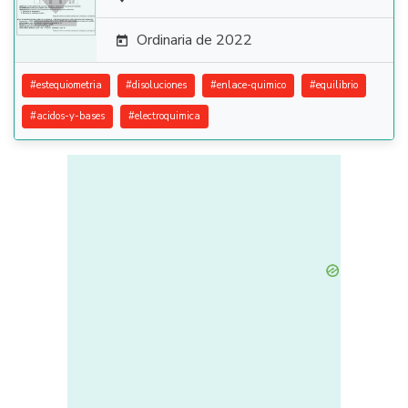

Ordinaria de 2022

#
estequiometria
#
disoluciones
#
enlace-quimico
#
equilibrio
#
acidos-y-bases
#
electroquimica