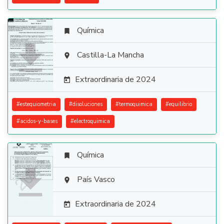
Química


Castilla-La Mancha

Extraordinaria de 2024

#
estequiometria
#
disoluciones
#
termoquimica
#
equilibrio
#
acidos-y-bases
#
electroquimica
Química


País Vasco

Extraordinaria de 2024
