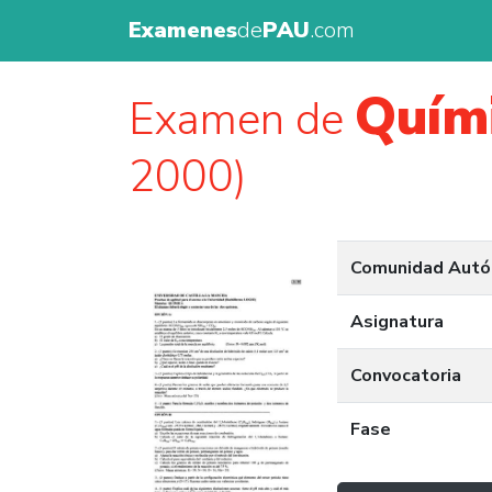
Examenes
de
PAU
.com
Quím
Examen de
2000)
Comunidad Aut
Asignatura
Convocatoria
Fase