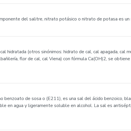
mponente del salitre, nitrato potásico o nitrato de potasa es un
o cal hidratada (otros sinónimos: hidrato de cal, cal apagada, cal 
albañilería, flor de cal, cal Viena) con fórmula Ca(OH)2, se obtiene
 benzoato de sosa o (E211), es una sal del ácido benzoico, blanc
e en agua y ligeramente soluble en alcohol. La sal es antisépt