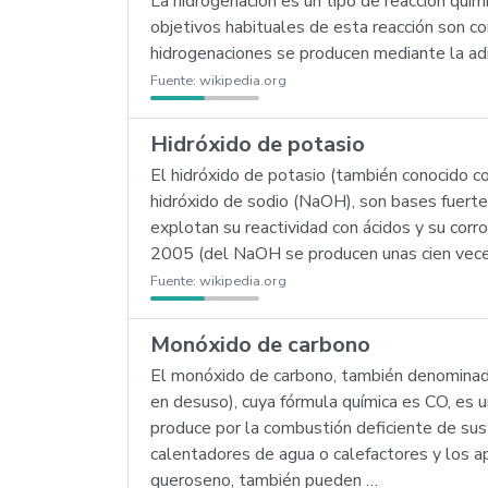
La hidrogenación es un tipo de reacción quím
objetivos habituales de esta reacción son co
hidrogenaciones se producen mediante la adic
Fuente:
wikipedia.org
Hidróxido de potasio
El hidróxido de potasio (también conocido 
hidróxido de sodio (NaOH), son bases fuerte
explotan su reactividad con ácidos y su cor
2005 (del NaOH se producen unas cien vece
Fuente:
wikipedia.org
Monóxido de carbono
El monóxido de carbono, también denominado 
en desuso), cuya fórmula química es CO, es 
produce por la combustión deficiente de sust
calentadores de agua o calefactores y los a
queroseno, también pueden …