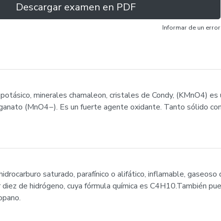
Descargar examen en PDF
Informar de un error
potásico, minerales chamaleon, cristales de Condy, (KMnO4) es
ganato (MnO4−). Es un fuerte agente oxidante. Tanto sólido co
drocarburo saturado, parafínico o alifático, inflamable, gaseoso q
r diez de hidrógeno, cuya fórmula química es C4H10.También pu
opano.