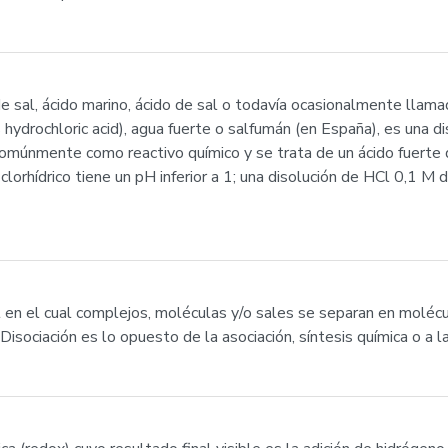
u de sal, ácido marino, ácido de sal o todavía ocasionalmente llama
s hydrochloric acid), agua fuerte o salfumán (en España), es una 
comúnmente como reactivo químico y se trata de un ácido fuerte
clorhídrico tiene un pH inferior a 1; una disolución de HCl 0,1 M
l en el cual complejos, moléculas y/o sales se separan en moléc
isociación es lo opuesto de la asociación, síntesis química o a l