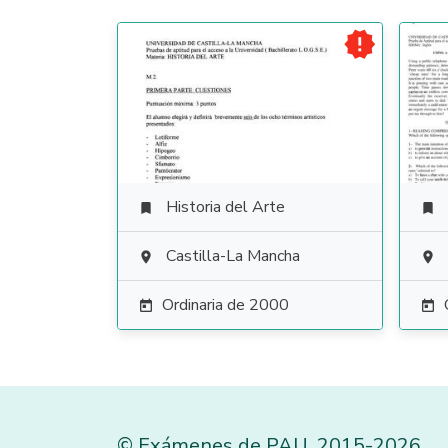

Historia del Arte


Castilla-La Mancha


Ordinaria de 2000


©
Exámenes de PAU
,
2015
-2026