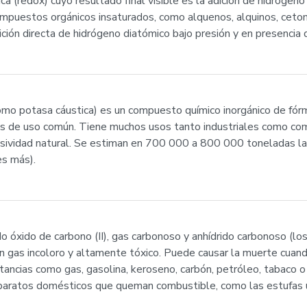
ica (redox) cuyo resultado final visible es la adición de hidróge
mpuestos orgánicos insaturados, como alquenos, alquinos, cetonas
ión directa de hidrógeno diatómico bajo presión y en presencia d
como potasa cáustica) es un compuesto químico inorgánico de fó
s de uso común. Tiene muchos usos tanto industriales como come
rosividad natural. Se estiman en 700 000 a 800 000 toneladas la
s más).
óxido de carbono (II), gas carbonoso y anhídrido carbonoso (lo
un gas incoloro y altamente tóxico. Puede causar la muerte cuand
ancias como gas, gasolina, keroseno, carbón, petróleo, tabaco o
paratos domésticos que queman combustible, como las estufas u 