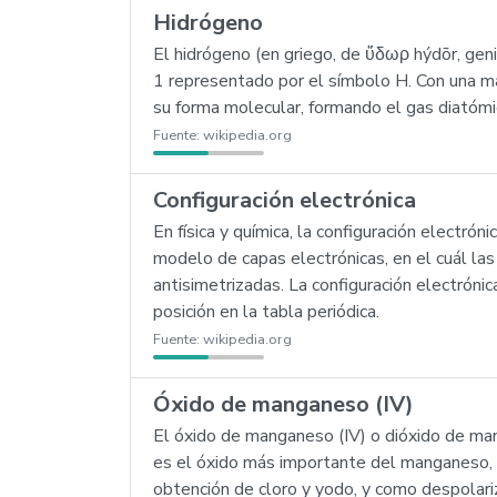
Hidrógeno
El hidrógeno (en griego, de ὕδωρ hýdōr, ge
1 representado por el símbolo H. Con una ma
su forma molecular, formando el gas diatómic
Fuente:
wikipedia.org
Configuración electrónica
En física y química, la configuración electró
modelo de capas electrónicas, en el cuál l
antisimetrizadas. La configuración electrón
posición en la tabla periódica.
Fuente:
wikipedia.org
Óxido de manganeso (IV)
El óxido de manganeso (IV) o dióxido de man
es el óxido más importante del manganeso, pe
obtención de cloro y yodo, y como despolari