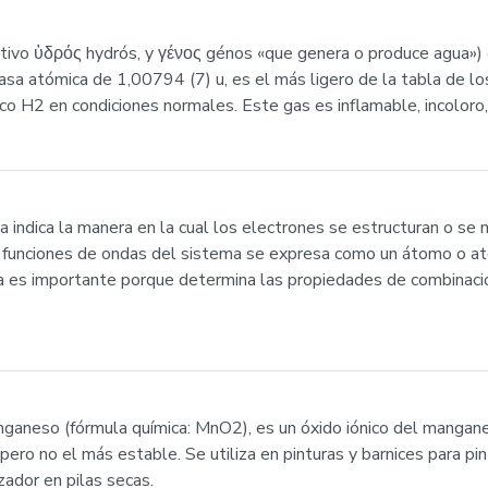
nitivo ὑδρός hydrós, y γένος génos «que genera o produce agua»
sa atómica de 1,00794 (7) u, es el más ligero de la tabla de lo
o H2 en condiciones normales. Este gas es inflamable, incoloro, 
nica indica la manera en la cual los electrones se estructuran o s
as funciones de ondas del sistema se expresa como un átomo o a
ica es importante porque determina las propiedades de combinaci
ganeso (fórmula química: MnO2), es un óxido iónico del mangane
ro no el más estable. Se utiliza en pinturas y barnices para pint
zador en pilas secas.