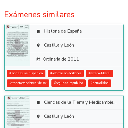
Exámenes similares
Historia de España


Castilla y León

Ordinaria de 2011

#
monarquia-hispanica
#
reformismo-borbones
#
estado-liberal
#
transformaciones-xix-xx
#
segunda-republica
#
actualidad
Ciencias de la Tierra y Medioambientales


Castilla y León
