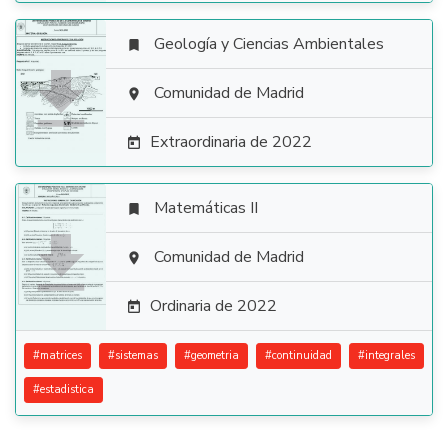
Geología y Ciencias Ambientales


Comunidad de Madrid

Extraordinaria de 2022

Matemáticas II


Comunidad de Madrid

Ordinaria de 2022

#
matrices
#
sistemas
#
geometria
#
continuidad
#
integrales
#
estadistica