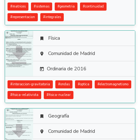
#
matrices
#
sistemas
#
geometria
#
continuidad
#
representacion
#
integrales
Física


Comunidad de Madrid

Ordinaria de 2016

#
interaccion-gravitatoria
#
ondas
#
optica
#
electromagnetismo
#
fisica-relativista
#
fisica-nuclear
Geografía


Comunidad de Madrid
