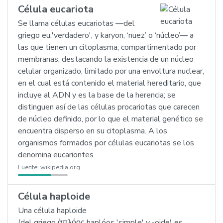
Célula eucariota
Se llama células eucariotas —del
griego eu,'verdadero', y karyon, ‘nuez’ o ‘núcleo’— a
las que tienen un citoplasma, compartimentado por
membranas, destacando la existencia de un núcleo
celular organizado, limitado por una envoltura nuclear,
en el cual está contenido el material hereditario, que
incluye al ADN y es la base de la herencia; se
distinguen así de las células procariotas que carecen
de núcleo definido, por lo que el material genético se
encuentra disperso en su citoplasma. A los
organismos formados por células eucariotas se los
denomina eucariontes.
Fuente:
wikipedia.org
Célula haploide
Una célula haploide
(del griego ἁπλόος haplóos 'simple' y -oide) es