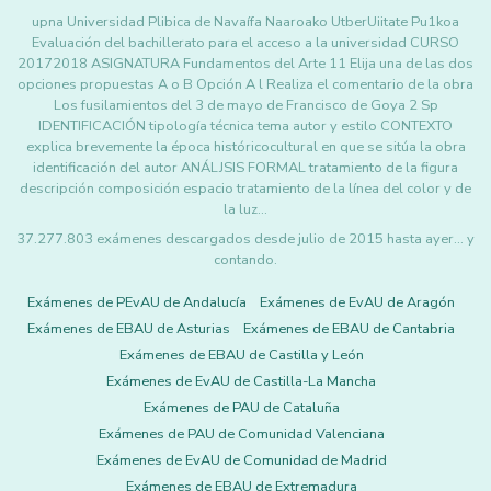
upna Universidad Plibica de Navaífa Naaroako UtberUiitate Pu1koa
Evaluación del bachillerato para el acceso a la universidad CURSO
20172018 ASIGNATURA Fundamentos del Arte 11 Elija una de las dos
opciones propuestas A o B Opción A l Realiza el comentario de la obra
Los fusilamientos del 3 de mayo de Francisco de Goya 2 Sp
IDENTIFICACIÓN tipología técnica tema autor y estilo CONTEXTO
explica brevemente la época históricocultural en que se sitúa la obra
identificación del autor ANÁLJSIS FORMAL tratamiento de la figura
descripción composición espacio tratamiento de la línea del color y de
la luz…
37.277.803 exámenes descargados desde julio de 2015 hasta ayer... y
contando.
Exámenes de PEvAU de Andalucía
Exámenes de EvAU de Aragón
Exámenes de EBAU de Asturias
Exámenes de EBAU de Cantabria
Exámenes de EBAU de Castilla y León
Exámenes de EvAU de Castilla-La Mancha
Exámenes de PAU de Cataluña
Exámenes de PAU de Comunidad Valenciana
Exámenes de EvAU de Comunidad de Madrid
Exámenes de EBAU de Extremadura