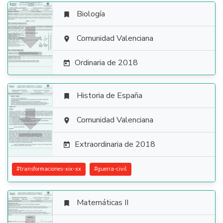
Biología


Comunidad Valenciana

Ordinaria de 2018

Historia de España


Comunidad Valenciana

Extraordinaria de 2018

#
transformaciones-xix-xx
#
guerra-civil
Matemáticas II
