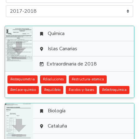
Química


Islas Canarias

Extraordinaria de 2018

#
estequiometria
#
disoluciones
#
estructura-atomica
#
enlace-quimico
#
equilibrio
#
acidos-y-bases
#
electroquimica
Biología


Cataluña
