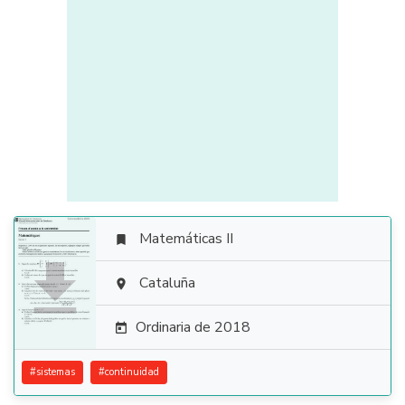
Matemáticas II


Cataluña

Ordinaria de 2018

#
sistemas
#
continuidad