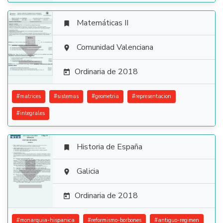
Matemáticas II


Comunidad Valenciana

Ordinaria de 2018

#
matrices
#
sistemas
#
geometria
#
representacion
#
integrales
Historia de España


Galicia

Ordinaria de 2018

#
monarquia-hispanica
#
reformismo-borbones
#
antiguo-regimen