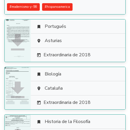
#
modernismo-y-98
#
hispanoamerica
Portugués


Asturias

Extraordinaria de 2018

Biología


Cataluña

Extraordinaria de 2018

Historia de la Filosofía
