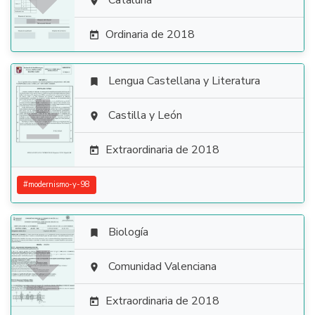

Cataluña

Ordinaria de 2018

Lengua Castellana y Literatura


Castilla y León

Extraordinaria de 2018

#
modernismo-y-98
Biología


Comunidad Valenciana

Extraordinaria de 2018
