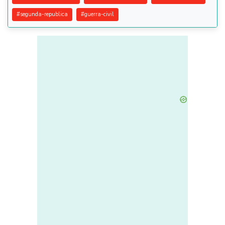
#
segunda-republica
#
guerra-civil