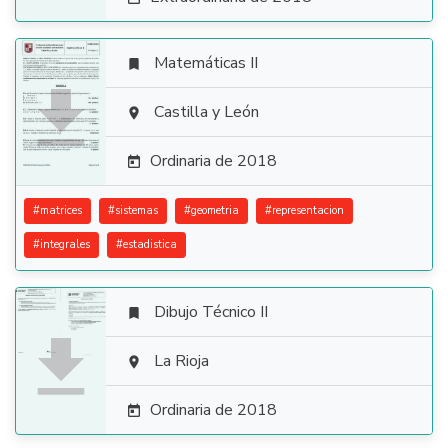
Matemáticas II


Castilla y León

Ordinaria de 2018

#
matrices
#
sistemas
#
geometria
#
representacion
#
integrales
#
estadistica
Dibujo Técnico II


La Rioja

Ordinaria de 2018
