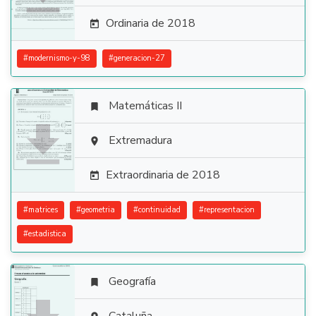
Ordinaria de 2018

#
modernismo-y-98
#
generacion-27
Matemáticas II


Extremadura

Extraordinaria de 2018

#
matrices
#
geometria
#
continuidad
#
representacion
#
estadistica
Geografía
