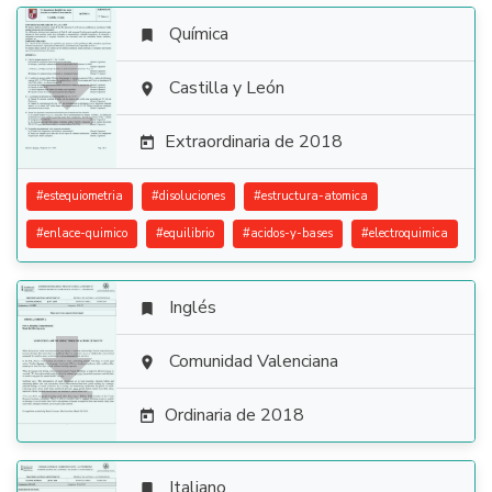
Química


Castilla y León

Extraordinaria de 2018

#
estequiometria
#
disoluciones
#
estructura-atomica
#
enlace-quimico
#
equilibrio
#
acidos-y-bases
#
electroquimica
Inglés


Comunidad Valenciana

Ordinaria de 2018

Italiano
