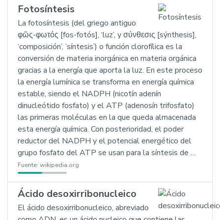
Fotosíntesis
La fotosíntesis (del griego antiguo
φῶς-φωτός [fos-fotós], ‘luz’, y σύνθεσις [sýnthesis],
‘composición’, ’síntesis’) o función clorofílica es la
conversión de materia inorgánica en materia orgánica
gracias a la energía que aporta la luz. En este proceso
la energía lumínica se transforma en energía química
estable, siendo el NADPH (nicotín adenín
dinucleótido fosfato) y el ATP (adenosín trifosfato)
las primeras moléculas en la que queda almacenada
esta energía química. Con posterioridad, el poder
reductor del NADPH y el potencial energético del
grupo fosfato del ATP se usan para la síntesis de …
Fuente:
wikipedia.org
Ácido desoxirribonucleico
El ácido desoxirribonucleico, abreviado
como ADN, es un ácido nucleico que contiene las