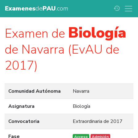
Examenes
de
PAU
.com
history
Biología
Examen de
de Navarra (EvAU de
2017)
Comunidad Autónoma
Navarra
Asignatura
Biología
Convocatoria
Extraordinaria de 2017
Fase
Acceso
Admisión