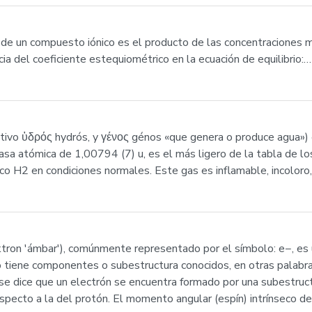
 de un compuesto iónico es el producto de las concentraciones mo
ia del coeficiente estequiométrico en la ecuación de equilibrio:…
nitivo ὑδρός hydrós, y γένος génos «que genera o produce agua»
sa atómica de 1,00794 (7) u, es el más ligero de la tabla de lo
o H2 en condiciones normales. Este gas es inflamable, incoloro, 
ektron 'ámbar'), comúnmente representado por el símbolo: e−, es 
no tiene componentes o subestructura conocidos, en otras palab
s se dice que un electrón se encuentra formado por una subestruc
cto a la del protón. El momento angular (espín) intrínseco del