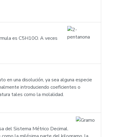
 fórmula es C5H10O. A veces
to en una disolución, ya sea alguna especie
malmente introduciendo coeficientes o
atura tales como la molalidad.
asa del Sistema Métrico Decimal.
 como la milésima parte del kilogramo, la