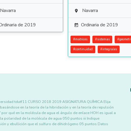
Navarra
Navarra

Ordinaria de 2019
Ordinaria de 2019

#
matrices
#
sistemas
#
geometr
#
continuidad
#
integrales
 universidad tdutf11 CURSO 2018 2019 ASIGNATURA QUÍMICA Elija
basándose en la teoría de la hibridación y en la teoría de repulsión
 por qué en la molécula de agua el ángulo de enlace HOH es igual a
la polaridad de la molécula de agua 050 puntos iii Indique
ión y ebullición que el sulfuro de dihidrógeno 05 puntos Datos