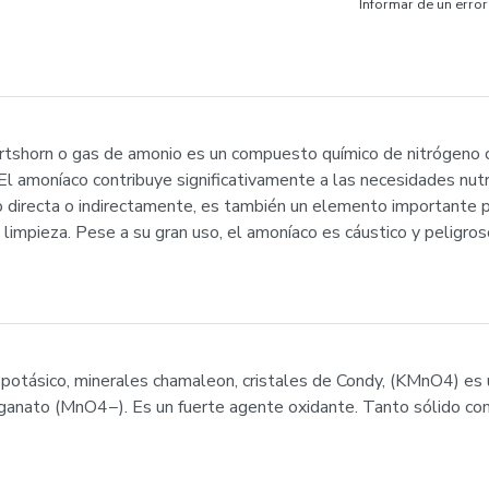
Informar de un error
artshorn o gas de amonio es un compuesto químico de nitrógeno 
. El amoníaco contribuye significativamente a las necesidades nut
co directa o indirectamente, es también un elemento importante 
impieza. Pese a su gran uso, el amoníaco es cáustico y peligroso
potásico, minerales chamaleon, cristales de Condy, (KMnO4) es
ganato (MnO4−). Es un fuerte agente oxidante. Tanto sólido co