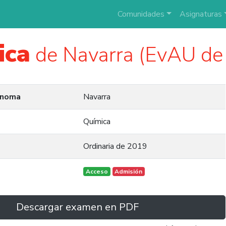
Comunidades
Asignaturas
ica
de Navarra (EvAU de
ónoma
Navarra
Química
Ordinaria de 2019
Acceso
Admisión
Descargar examen en PDF