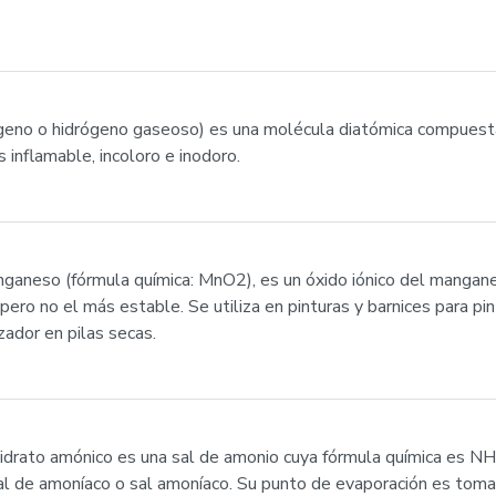
ógeno o hidrógeno gaseoso) es una molécula diatómica compues
inflamable, incoloro e inodoro.
ganeso (fórmula química: MnO2), es un óxido iónico del mangane
ro no el más estable. Se utiliza en pinturas y barnices para pint
zador en pilas secas.
rhidrato amónico es una sal de amonio cuya fórmula química es N
l de amoníaco o sal amoníaco. Su punto de evaporación es toma