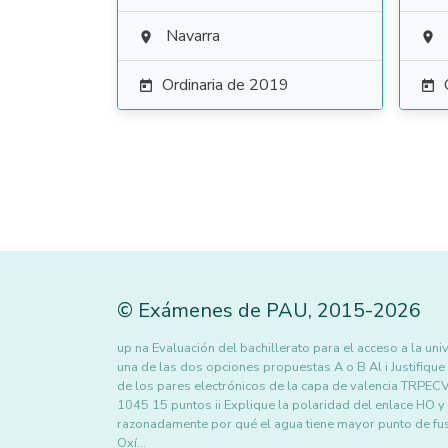
Navarra


Ordinaria de 2019


©
Exámenes de PAU
,
2015
-2026
up na Evaluación del bachillerato para el acceso a la
una de las dos opciones propuestas A o B Al i Justifique 
de los pares electrónicos de la capa de valencia TRPECV
1045 15 puntos ii Explique la polaridad del enlace HO y 
razonadamente por qué el agua tiene mayor punto de fus
Oxí…