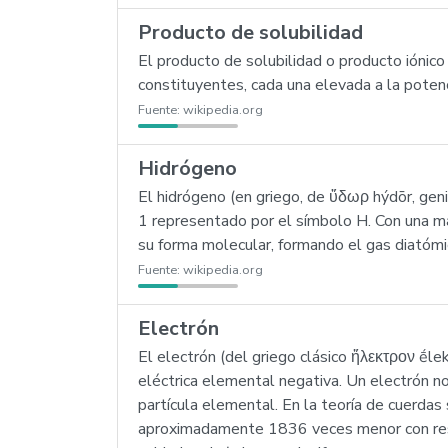
Producto de solubilidad
El producto de solubilidad o producto iónico
constituyentes, cada una elevada a la potenc
Fuente:
wikipedia.org
Hidrógeno
El hidrógeno (en griego, de ὕδωρ hýdōr, ge
1 representado por el símbolo H. Con una ma
su forma molecular, formando el gas diatómic
Fuente:
wikipedia.org
Electrón
El electrón (del griego clásico ἤλεκτρον ḗl
eléctrica elemental negativa. Un electrón 
partícula elemental. En la teoría de cuerda
aproximadamente 1836 veces menor con respe