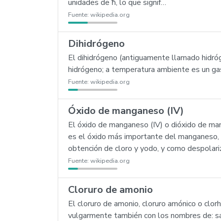
unidades de ħ, lo que signif…
Fuente:
wikipedia.org
Dihidrógeno
El dihidrógeno (antiguamente llamado hidr
hidrógeno; a temperatura ambiente es un gas 
Fuente:
wikipedia.org
Óxido de manganeso (IV)
El óxido de manganeso (IV) o dióxido de man
es el óxido más importante del manganeso, pe
obtención de cloro y yodo, y como despolari
Fuente:
wikipedia.org
Cloruro de amonio
El cloruro de amonio, cloruro amónico o clo
vulgarmente también con los nombres de: sa