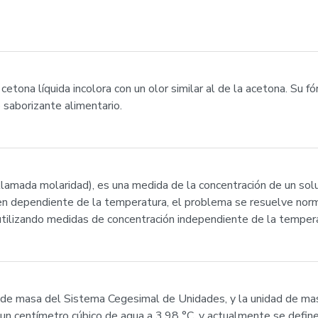
cetona líquida incolora con un olor similar al de la acetona. Su
saborizante alimentario.
llamada molaridad), es una medida de la concentración de un solu
umen dependiente de la temperatura, el problema se resuelve nor
 utilizando medidas de concentración independiente de la temper
al de masa del Sistema Cegesimal de Unidades, y la unidad de m
un centímetro cúbico de agua a 3,98 °C, y actualmente se define