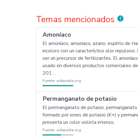
Temas mencionados
new_releases
Amoníaco
El amoníaco, amoniaco, azano, espíritu de H
incoloro con un característico olor repulsivo
ser un precursor de fertilizantes. El amonía
usado en diversos productos comerciales de l
201…
Fuente:
wikipedia.org
Permanganato de potasio
El permanganato de potasio, permanganato 
formado por iones de potasio (K+) y perman
presenta un color violeta intenso.
Fuente:
wikipedia.org