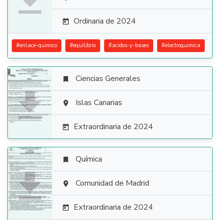

Ordinaria de 2024

#
enlace-quimico
#
equilibrio
#
acidos-y-bases
#
electroquimica
Ciencias Generales


Islas Canarias

Extraordinaria de 2024

Química


Comunidad de Madrid

Extraordinaria de 2024
