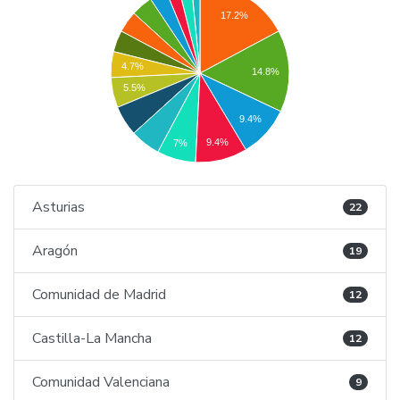
17.2%
4.7%
14.8%
5.5%
9.4%
9.4%
7%
Asturias
22
Aragón
19
Comunidad de Madrid
12
Castilla-La Mancha
12
Comunidad Valenciana
9