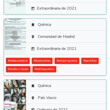
Extraordinaria de 2021

Química


Comunidad de Madrid

Extraordinaria de 2021

#
estequiometria
#
disoluciones
#
enlace-quimico
#
equilibrio
#
acidos-y-bases
#
electroquimica
Química


País Vasco

Ordinaria de 2021