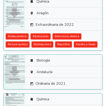
Química


Aragón

Extraordinaria de 2022

#
estequiometria
#
disoluciones
#
estructura-atomica
#
enlace-quimico
#
termoquimica
#
equilibrio
#
acidos-y-bases
Biología


Andalucía

Ordinaria de 2021

Química
