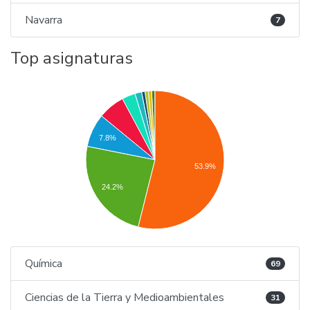
Navarra
7
Top asignaturas
7.8%
53.9%
24.2%
Química
69
Ciencias de la Tierra y Medioambientales
31