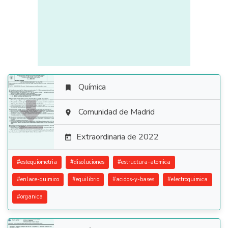
Química


Comunidad de Madrid

Extraordinaria de 2022

#
estequiometria
#
disoluciones
#
estructura-atomica
#
enlace-quimico
#
equilibrio
#
acidos-y-bases
#
electroquimica
#
organica