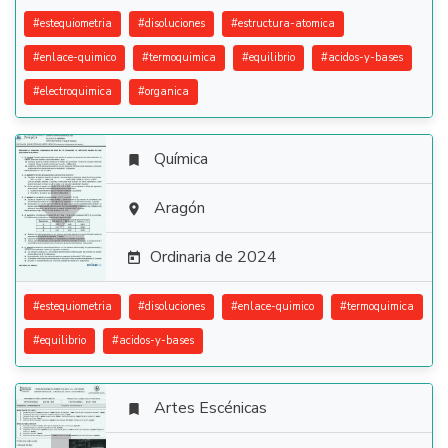
#
estequiometria
#
disoluciones
#
estructura-atomica
#
enlace-quimico
#
termoquimica
#
equilibrio
#
acidos-y-bases
#
electroquimica
#
organica
Química


Aragón

Ordinaria de 2024

#
estequiometria
#
disoluciones
#
enlace-quimico
#
termoquimica
#
equilibrio
#
acidos-y-bases
Artes Escénicas
