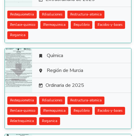
#
estequiometria
#
disoluciones
#
estructura-atomica
#
enlace-quimico
#
termoquimica
#
equilibrio
#
acidos-y-bases
#
organica
Química


Región de Murcia

Ordinaria de 2025

#
estequiometria
#
disoluciones
#
estructura-atomica
#
enlace-quimico
#
termoquimica
#
equilibrio
#
acidos-y-bases
#
electroquimica
#
organica