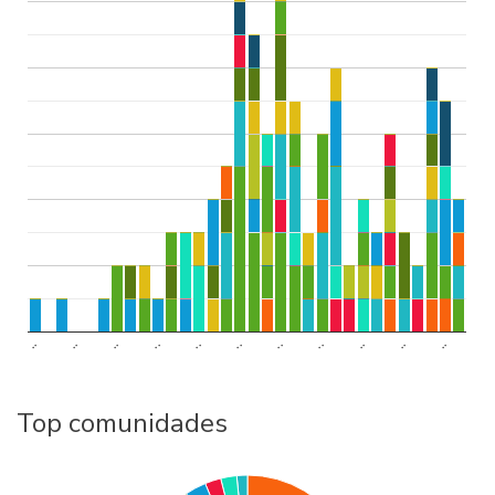
..
..
..
..
..
..
..
..
..
..
..
Top comunidades