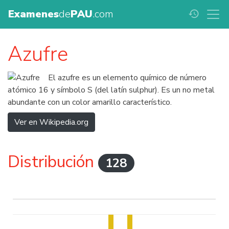
Examenes
de
PAU
.com
history
Azufre
El azufre es un elemento químico de número
atómico 16 y símbolo S (del latín sulphur). Es un no metal
abundante con un color amarillo característico.
Ver en Wikipedia.org
Distribución
128