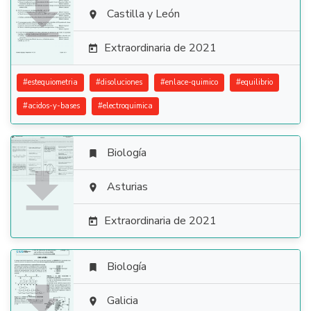

Castilla y León

Extraordinaria de 2021

#
estequiometria
#
disoluciones
#
enlace-quimico
#
equilibrio
#
acidos-y-bases
#
electroquimica
Biología


Asturias

Extraordinaria de 2021

Biología


Galicia
