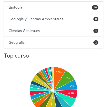
Biología
10
Geología y Ciencias Ambientales
8
Ciencias Generales
4
Geografía
2
Top curso
8.6%
8.6%
7%
6.3%