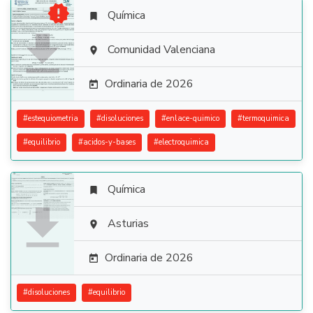

Química


Comunidad Valenciana

Ordinaria de 2026

#
estequiometria
#
disoluciones
#
enlace-quimico
#
termoquimica
#
equilibrio
#
acidos-y-bases
#
electroquimica
Química


Asturias

Ordinaria de 2026

#
disoluciones
#
equilibrio