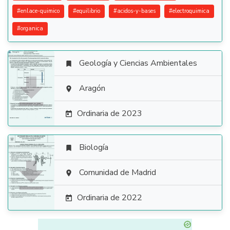
#
enlace-quimico
#
equilibrio
#
acidos-y-bases
#
electroquimica
#
organica
Geología y Ciencias Ambientales


Aragón

Ordinaria de 2023

Biología


Comunidad de Madrid

Ordinaria de 2022
