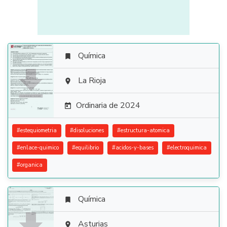
Química


La Rioja

Ordinaria de 2024

#
estequiometria
#
disoluciones
#
estructura-atomica
#
enlace-quimico
#
equilibrio
#
acidos-y-bases
#
electroquimica
#
organica
Química

Asturias
