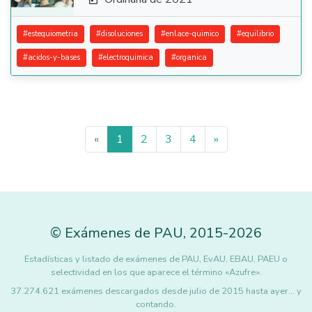

#
estequiometria
#
disoluciones
#
enlace-quimico
#
equilibrio
#
acidos-y-bases
#
electroquimica
#
organica
«
1
2
3
4
»
©
Exámenes de PAU
,
2015
-2026
Estadísticas y listado de exámenes de PAU, EvAU, EBAU, PAEU o
selectividad en los que aparece el término «Azufre».
37.274.621 exámenes descargados desde julio de 2015 hasta ayer... y
contando.