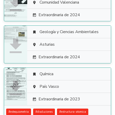

Comunidad Valenciana

Extraordinaria de 2024

Geología y Ciencias Ambientales


Asturias

Extraordinaria de 2024

Química


País Vasco

Extraordinaria de 2023

#
estequiometria
#
disoluciones
#
estructura-atomica