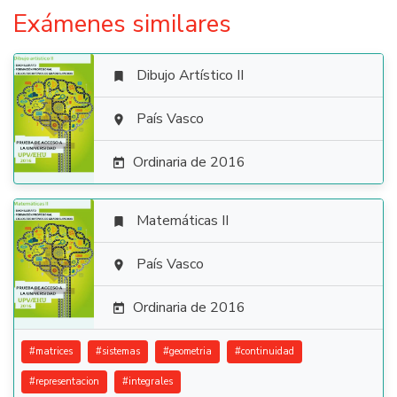
Exámenes similares
Dibujo Artístico II


País Vasco

Ordinaria de 2016

Matemáticas II


País Vasco

Ordinaria de 2016

#
matrices
#
sistemas
#
geometria
#
continuidad
#
representacion
#
integrales