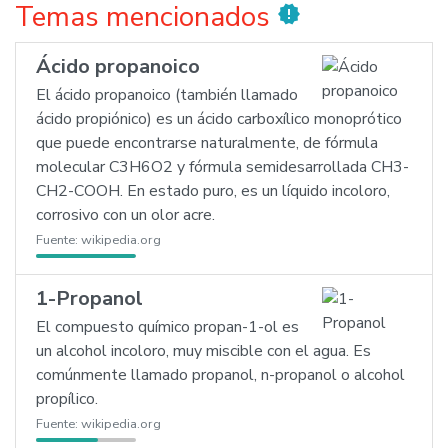
Temas mencionados
new_releases
Ácido propanoico
El ácido propanoico (también llamado
ácido propiónico) es un ácido carboxílico monoprótico
que puede encontrarse naturalmente, de fórmula
molecular C3H6O2 y fórmula semidesarrollada CH3-
CH2-COOH. En estado puro, es un líquido incoloro,
corrosivo con un olor acre.
Fuente:
wikipedia.org
1-Propanol
El compuesto químico propan-1-ol es
un alcohol incoloro, muy miscible con el agua. Es
comúnmente llamado propanol, n-propanol o alcohol
propílico.
Fuente:
wikipedia.org