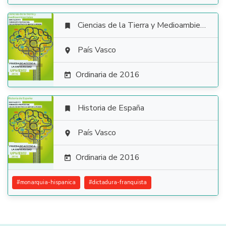
Ciencias de la Tierra y Medioambientales


País Vasco

Ordinaria de 2016

Historia de España


País Vasco

Ordinaria de 2016

#
monarquia-hispanica
#
dictadura-franquista