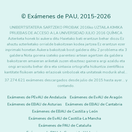
©
Exámenes de PAU
,
2015
-2026
UNIBERTSITATERA SARTZEKO PROBAK 2016ko UZTAILA KIMIKA
PRUEBAS DE ACCESO A LA UNIVERSIDAD JULIO 2016 QUÍMICA
Azterketa honek bi aukera ditu Haietako bati erantzun behar diozu Ez
ahaztu azterketako orrialde bakoitzean kodea jartzea Ez erantzun ezer
inprimaki honetan Aukera bakoitzak bost galdera ditu 2 problema eta 3
galdera Nota gorena izateko parentesi artean agertzen da galdera
bakoitzaren amaieran ariketak zuzen ebazteaz gainera argi azaldu eta
ongi arrazoitu behar dira eta sintaxia ortografia hizkuntza zientifikoa
kantitate fisikoen arteko erlazioak sinboloak eta unitateak modurik ahal…
37.274.621 exámenes descargados desde julio de 2015 hasta ayer... y
contando.
Exámenes de PEvAU de Andalucía
Exámenes de EvAU de Aragón
Exámenes de EBAU de Asturias
Exámenes de EBAU de Cantabria
Exámenes de EBAU de Castilla y León
Exámenes de EvAU de Castilla-La Mancha
Exámenes de PAU de Cataluña