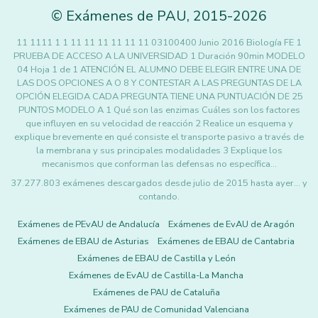
©
Exámenes de PAU
,
2015
-2026
11 1111 1 1 11 11 11 11 11 11 03100400 Junio 2016 Biología FE 1
PRUEBA DE ACCESO A LA UNIVERSIDAD 1 Duración 90min MODELO
04 Hoja 1 de 1 ATENCIÓN EL ALUMNO DEBE ELEGIR ENTRE UNA DE
LAS DOS OPCIONES A O 8 Y CONTESTAR A LAS PREGUNTAS DE LA
OPCIÓN ELEGIDA CADA PREGUNTA TIENE UNA PUNTUACIÓN DE 25
PUNTOS MODELO A 1 Qué son las enzimas Cuáles son los factores
que influyen en su velocidad de reacción 2 Realice un esquema y
explique brevemente en qué consiste el transporte pasivo a través de
la membrana y sus principales modalidades 3 Explique los
mecanismos que conforman las defensas no específica…
37.277.803 exámenes descargados desde julio de 2015 hasta ayer... y
contando.
Exámenes de PEvAU de Andalucía
Exámenes de EvAU de Aragón
Exámenes de EBAU de Asturias
Exámenes de EBAU de Cantabria
Exámenes de EBAU de Castilla y León
Exámenes de EvAU de Castilla-La Mancha
Exámenes de PAU de Cataluña
Exámenes de PAU de Comunidad Valenciana