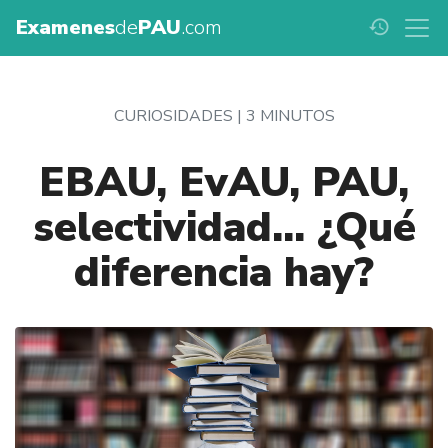
Examenes
de
PAU
.com
history
CURIOSIDADES |
3 MINUTOS
EBAU, EvAU, PAU,
selectividad... ¿Qué
diferencia hay?