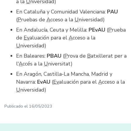
a la
U
niversidad)
En Cataluña y Comunidad Valenciana:
PAU
(
P
ruebas de
A
cceso a la
U
niversidad)
En Andalucía, Ceuta y Melilla:
PEvAU
(
P
rueba
de
Ev
aluación para el
A
cceso a la
U
niversidad)
En Baleares:
PBAU
(
P
rova de
B
atxillerat per a
l'
A
ccés a la
U
niversitat)
En Aragón, Castilla-La Mancha, Madrid y
Navarra:
EvAU
(
Ev
aluación para el
A
cceso a la
U
niversidad)
Publicado el
16/05/2023