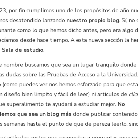
23, por fin cumplimos uno de los propósitos de año n
os desatendido lanzando
nuestro propio blog
. Sí, no
onante como lo que hemos dicho antes, pero era algo d
ecíamos desde hace tiempo. A esta nueva sección la h
o
Sala de estudio
.
e nombre buscamos que sea un lugar tranquilo donde 
icas dudas sobre las Pruebas de Acceso a la Universidad
o (como puedes ver nos hemos esforzado para que esta
 diseño bien limpito y fácil de leer) ni artículos de
clic
ué superalimento te ayudará a estudiar mejor.
No
demos que sea un blog más
donde publicar contenido
as semanas hasta el punto de que de pereza leerlo, sino
ar artículos cortos que respondan a preguntas muy co