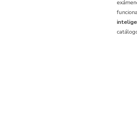
exámen
funcion
intelige
catálogo