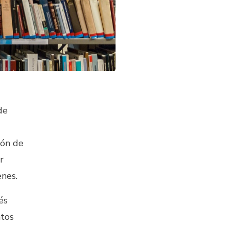
de
tón de
r
nes.
és
ntos