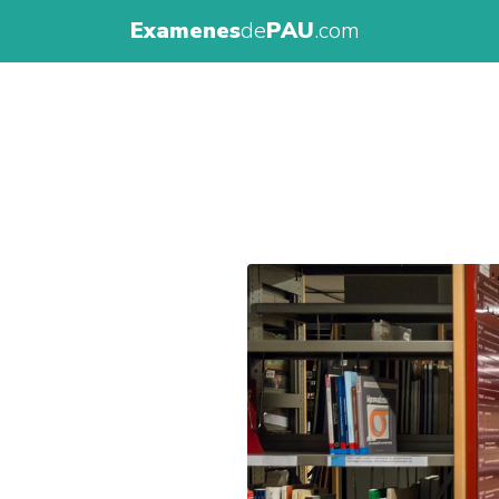
Examenes
de
PAU
.com