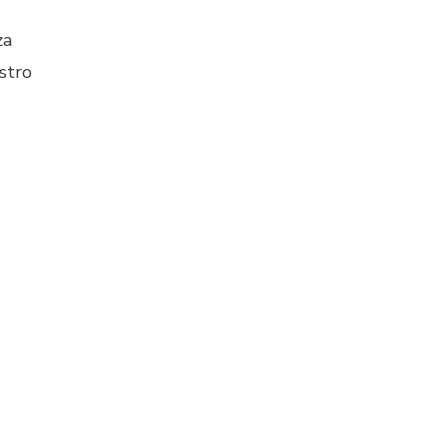
za
stro