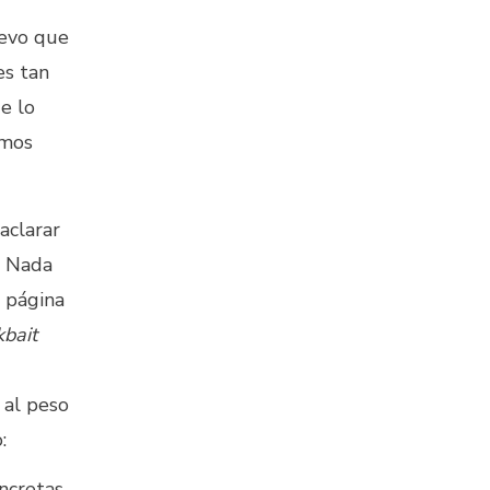
uevo que
 es tan
e lo
emos
aclarar
. Nada
 página
kbait
 al peso
:
ncretas.