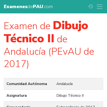
Examenes
de
PAU
.com
history
Dibujo
Examen de
Técnico II
de
Andalucía (PEvAU de
2017)
Comunidad Autónoma
Andalucía
Asignatura
Dibujo Técnico II