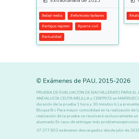
Extraordinaria de 2023


#
edad-media
#
reformismo-borbones
#
matr
#
antiguo-regimen
#
guerra-civil
#
actualidad
©
Exámenes de PAU
,
2015
-2026
PRUEBA DE EVALUACIÓN DE BACHILLERATO PARA EL 
ANDALUCÍA CEUTA MELILLA y CENTROS en MARRUECOS 
duración de la prueba 1 hora y 30 minutos b La present
Bloque B c Para mayor comodidad en la realización de l
realización de la prueba se resolverá exclusivamente un
alumnado En caso de entregar más problemasejercicios
37.277.803 exámenes descargados desde julio de 2015 h