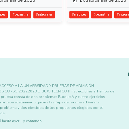
Ordinaria de 2023
Extraordinaria de 2023

ices
#
geometria
#
integrales
#
matrices
#
geometria
#
integra
ACCESO A LA UNIVERSIDAD Y PRUEBAS DE ADMISIÓN
CURSO 20222023 DIBUJO TÉCNICO II Instrucciones a Tiempo de
e prueba consta de dos problemas Bloque A y cuatro ejercicios
a prueba el alumnado quitará la grapa del examen d Para la
 problema y dos ejercicios de los propuestos elegidos por el
 de l…
asta ayer... y contando.