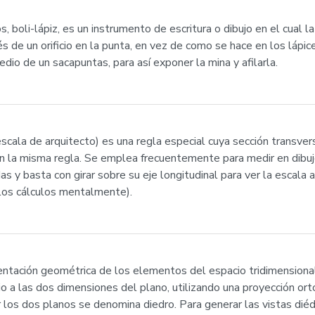
s, boli-lápiz, es un instrumento de escritura o dibujo en el cual l
 de un orificio en la punta, en vez de como se hace en los lápic
dio de un sacapuntas, para así exponer la mina y afilarla.
cala de arquitecto) es una regla especial cuya sección transvers
en la misma regla. Se emplea frecuentemente para medir en dibuj
s y basta con girar sobre su eje longitudinal para ver la escala 
 los cálculos mentalmente).
ntación geométrica de los elementos del espacio tridimensional 
io a las dos dimensiones del plano, utilizando una proyección or
los dos planos se denomina diedro. Para generar las vistas diéd