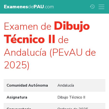
Examenes
de
PAU
.com
history
Dibujo
Examen de
Técnico II
de
Andalucía (PEvAU de
2025)
Comunidad Autónoma
Andalucía
Asignatura
Dibujo Técnico II