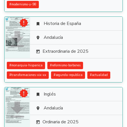
#
modernismo-y-98

Historia de España


Andalucía

Extraordinaria de 2025

#
monarquia-hispanica
#
reformismo-borbones
#
transformaciones-xix-xx
#
segunda-republica
#
actualidad

Inglés


Andalucía

Ordinaria de 2025
