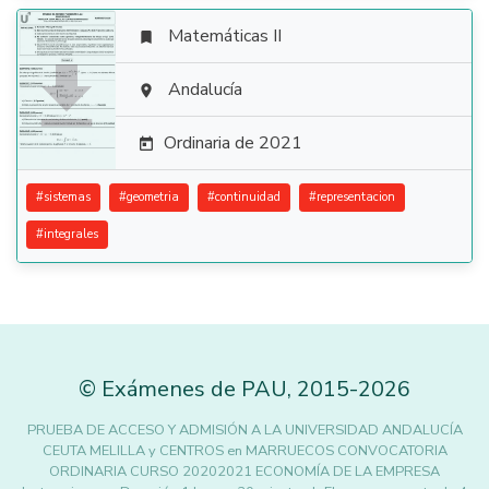
Matemáticas II


Andalucía

Ordinaria de 2021

#
sistemas
#
geometria
#
continuidad
#
representacion
#
integrales
©
Exámenes de PAU
,
2015
-2026
PRUEBA DE ACCESO Y ADMISIÓN A LA UNIVERSIDAD ANDALUCÍA
CEUTA MELILLA y CENTROS en MARRUECOS CONVOCATORIA
ORDINARIA CURSO 20202021 ECONOMÍA DE LA EMPRESA