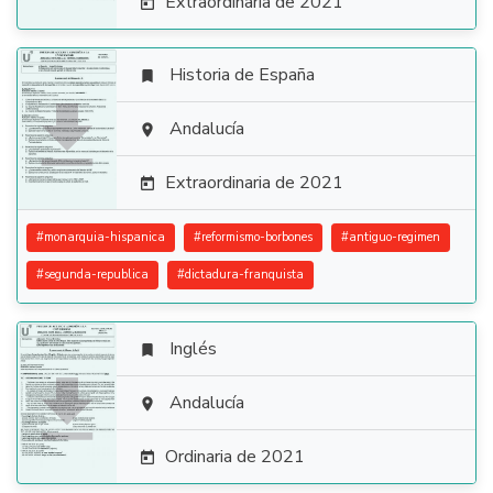
Extraordinaria de 2021

Historia de España


Andalucía

Extraordinaria de 2021

#
monarquia-hispanica
#
reformismo-borbones
#
antiguo-regimen
#
segunda-republica
#
dictadura-franquista
Inglés


Andalucía

Ordinaria de 2021
