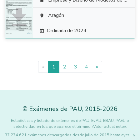
Empresa y Diseño de Modelos de Negocio


Aragón

Ordinaria de 2024

«
1
2
3
4
»
©
Exámenes de PAU
,
2015
-2026
Estadísticas y listado de exámenes de PAU, EvAU, EBAU, PAEU o
selectividad en los que aparece el término «Valor actual neto».
37.274.621 exámenes descargados desde julio de 2015 hasta ayer... y