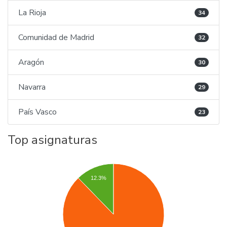
La Rioja
34
Comunidad de Madrid
32
Aragón
30
Navarra
29
País Vasco
23
Top asignaturas
12.3%