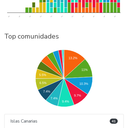
..
..
..
..
..
..
..
..
..
..
..
Top comunidades
13.2%
11%
5.5%
6.5%
10.3%
7.4%
9.7%
7.4%
9.4%
Islas Canarias
41