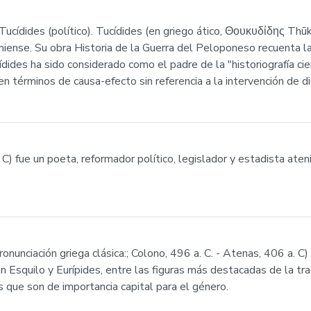
ucídides (político). Tucídides (en griego ático, Θουκυδίδης Thūky
teniense. Su obra Historia de la Guerra del Peloponeso recuenta la 
dides ha sido considerado como el padre de la "historiografía cie
en términos de causa-efecto sin referencia a la intervención de d
 C) fue un poeta, reformador político, legislador y estadista ate
nunciación griega clásica:; Colono, 496 a. C. - Atenas, 406 a. C)
n Esquilo y Eurípides, entre las figuras más destacadas de la tra
 que son de importancia capital para el género.