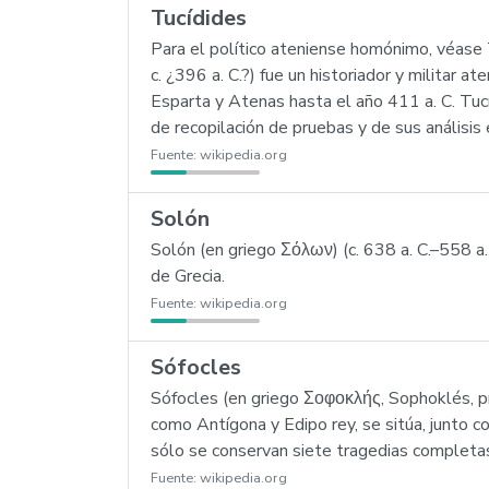
Tucídides
Para el político ateniense homónimo, véase T
c. ¿396 a. C.?) fue un historiador y militar a
Esparta y Atenas hasta el año 411 a. C. Tucí
de recopilación de pruebas y de sus análisis 
Fuente:
wikipedia.org
Solón
Solón (en griego Σόλων) (c. 638 a. C.–558 a.
de Grecia.
Fuente:
wikipedia.org
Sófocles
Sófocles (en griego Σοφοκλής, Sophoklés, pro
como Antígona y Edipo rey, se sitúa, junto co
sólo se conservan siete tragedias completas
Fuente:
wikipedia.org