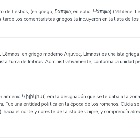
fo de Lesbos, (en griego, Σαπφώ; en eolio, Ψάπφω) (Mitilene, L
tarde los comentaristas griegos la incluyeron en la lista de los 
, Lēmnos; en griego moderno Λήμνος, Límnos) es una isla griega
isla turca de Imbros. Administrativamente, conforma la unidad pe
, en armenio Կիլիկիա) era la designación que se le daba a la zona
 Fue una entidad política en la época de los romanos. Cilicia se
, hacia el norte y noreste de la isla de Chipre, y comprendía alre