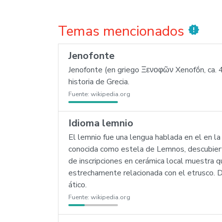
Temas mencionados
new_releases
Jenofonte
Jenofonte (en griego Ξενοφῶν Xenofṓn, ca. 431
historia de Grecia.
Fuente:
wikipedia.org
Idioma lemnio
El lemnio fue una lengua hablada en el en la 
conocida como estela de Lemnos, descubiert
de inscripciones en cerámica local muestra 
estrechamente relacionada con el etrusco. D
ático.
Fuente:
wikipedia.org