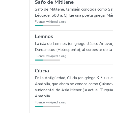
Safo de Mitilene
Safo de Mitilene, también conocida como Sa
Léucade, 580 a. C) fue una poeta griega. Más 
Fuente:
wikipedia.org
Lemnos
La isla de Lemnos (en griego clásico Λῆμνος
Dardanelos (Helesponto), al suroeste de la 
Fuente:
wikipedia.org
Cilicia
En la Antigüedad, Cilicia (en griego Κιλικία
Anatolia, que ahora se conoce como Çukurova.
sudoriental de Asia Menor (la actual Turquía)
Anatolia.
Fuente:
wikipedia.org