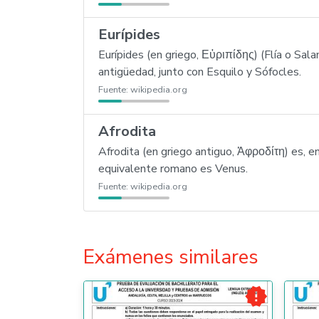
Eurípides
Eurípides (en griego, Εὐριπίδης) (Flía o Sala
antigüedad, junto con Esquilo y Sófocles.
Fuente:
wikipedia.org
Afrodita
Afrodita (en griego antiguo, Ἀφροδίτη) es, en 
equivalente romano es Venus.
Fuente:
wikipedia.org
Exámenes similares
