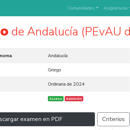
Comunidades
Asignaturas
go
de Andalucía (PEvAU 
ónoma
Andalucía
Griego
Ordinaria de 2024
Acceso
Admisión
scargar examen en PDF
Criterios