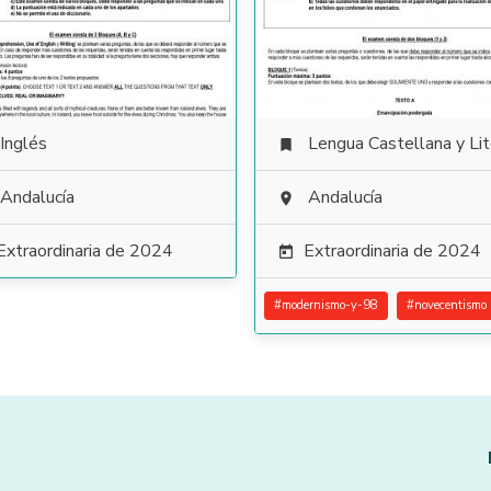
Inglés
Lengua Castellana y Literat

Andalucía
Andalucía

Extraordinaria de 2024
Extraordinaria de 2024

#
modernismo-y-98
#
novecentismo