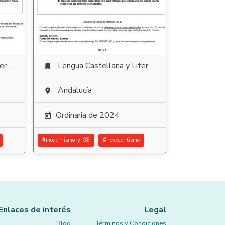
ura
Lengua Castellana y Literatura

Andalucía

Ordinaria de 2024

#
modernismo-y-98
#
novecentismo
Enlaces de interés
Legal
Blog
Términos y Condiciones