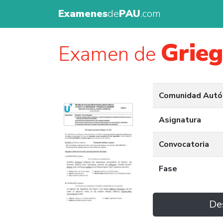
Examenes
de
PAU
.com
Grie
Examen de
Comunidad Aut
Asignatura
Convocatoria
Fase
De