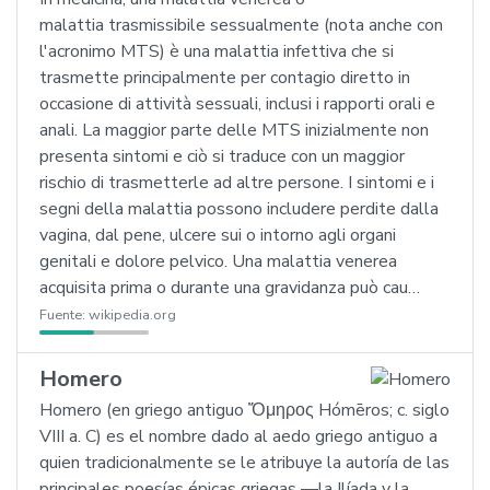
malattia trasmissibile sessualmente (nota anche con
l'acronimo MTS) è una malattia infettiva che si
trasmette principalmente per contagio diretto in
occasione di attività sessuali, inclusi i rapporti orali e
anali. La maggior parte delle MTS inizialmente non
presenta sintomi e ciò si traduce con un maggior
rischio di trasmetterle ad altre persone. I sintomi e i
segni della malattia possono includere perdite dalla
vagina, dal pene, ulcere sui o intorno agli organi
genitali e dolore pelvico. Una malattia venerea
acquisita prima o durante una gravidanza può cau…
Fuente:
wikipedia.org
Homero
Homero (en griego antiguo Ὅμηρος Hómēros; c. siglo
VIII a. C) es el nombre dado al aedo griego antiguo a
quien tradicionalmente se le atribuye la autoría de las
principales poesías épicas griegas —la Ilíada y la