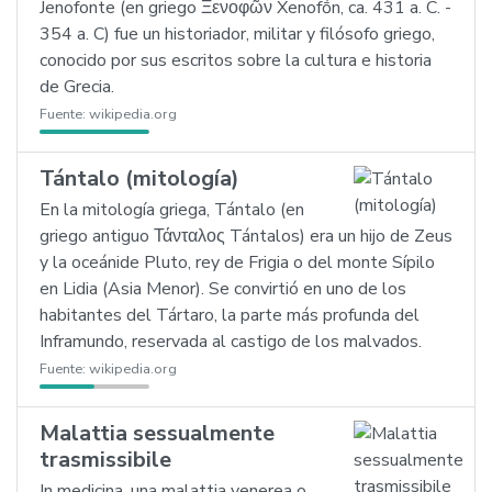
Jenofonte (en griego Ξενοφῶν Xenofṓn, ca. 431 a. C. -
354 a. C) fue un historiador, militar y filósofo griego,
conocido por sus escritos sobre la cultura e historia
de Grecia.
Fuente:
wikipedia.org
Tántalo (mitología)
En la mitología griega, Tántalo (en
griego antiguo Τάνταλος Tántalos) era un hijo de Zeus
y la oceánide Pluto, rey de Frigia o del monte Sípilo
en Lidia (Asia Menor). Se convirtió en uno de los
habitantes del Tártaro, la parte más profunda del
Inframundo, reservada al castigo de los malvados.
Fuente:
wikipedia.org
Malattia sessualmente
trasmissibile
In medicina, una malattia venerea o