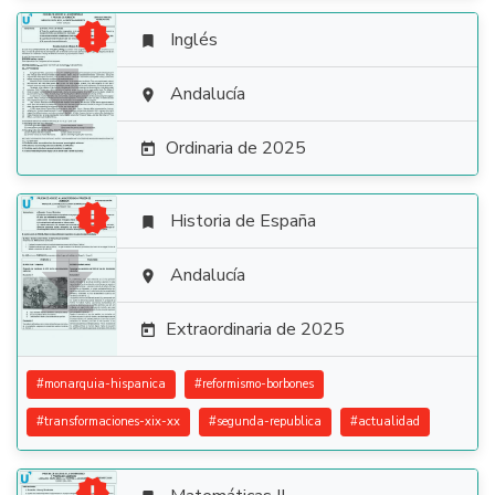

Inglés


Andalucía

Ordinaria de 2025


Historia de España


Andalucía

Extraordinaria de 2025

#
monarquia-hispanica
#
reformismo-borbones
#
transformaciones-xix-xx
#
segunda-republica
#
actualidad
