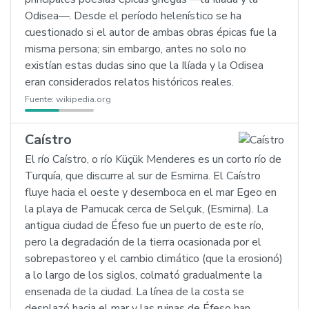
Odisea—. Desde el período helenístico se ha
cuestionado si el autor de ambas obras épicas fue la
misma persona; sin embargo, antes no solo no
existían estas dudas sino que la Ilíada y la Odisea
eran considerados relatos históricos reales.
Fuente:
wikipedia.org
Caístro
El río Caístro, o río Küçük Menderes es un corto río de
Turquía, que discurre al sur de Esmirna. El Caístro
fluye hacia el oeste y desemboca en el mar Egeo en
la playa de Pamucak cerca de Selçuk, (Esmirna). La
antigua ciudad de Éfeso fue un puerto de este río,
pero la degradación de la tierra ocasionada por el
sobrepastoreo y el cambio climático (que la erosionó)
a lo largo de los siglos, colmató gradualmente la
ensenada de la ciudad. La línea de la costa se
desplazó hacia el mar y las ruinas de Éfeso han