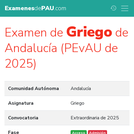
Examenes
de
PAU
.com
history
Griego
Examen de
de
Andalucía (PEvAU de
2025)
Comunidad Autónoma
Andalucía
Asignatura
Griego
Convocatoria
Extraordinaria de 2025
Fase
Acceso
Admisión