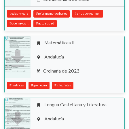
#
edad-media
#
reformismo-borbones
#
antiguo-regimen
#
guerra-civil
#
actualidad
Matemáticas II


Andalucía

Ordinaria de 2023

#
matrices
#
geometria
#
integrales
Lengua Castellana y Literatura


Andalucía
