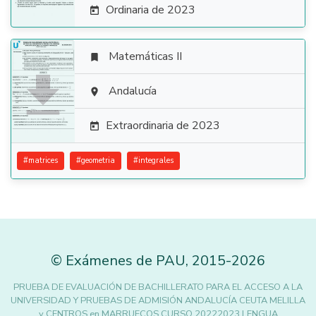
Ordinaria de 2023

Matemáticas II


Andalucía

Extraordinaria de 2023

#
matrices
#
geometria
#
integrales
©
Exámenes de PAU
,
2015
-2026
PRUEBA DE EVALUACIÓN DE BACHILLERATO PARA EL ACCESO A LA
UNIVERSIDAD Y PRUEBAS DE ADMISIÓN ANDALUCÍA CEUTA MELILLA
y CENTROS en MARRUECOS CURSO 20222023 LENGUA