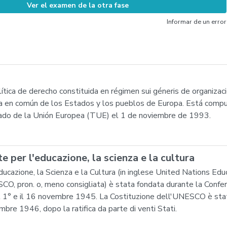
Ver el examen de la otra fase
Informar de un error
ica de derecho constituida en régimen sui géneris de organizació
nza en común de los Estados y los pueblos de Europa. Está comp
atado de la Unión Europea (TUE) el 1 de noviembre de 1993.
e per l'educazione, la scienza e la cultura
ucazione, la Scienza e la Cultura (in inglese United Nations Educ
SCO, pron. o, meno consigliata) è stata fondata durante la Confer
il 1° e il 16 novembre 1945. La Costituzione dell'UNESCO è sta
bre 1946, dopo la ratifica da parte di venti Stati.