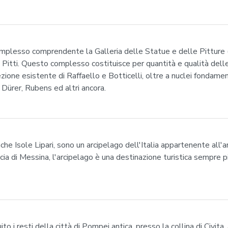
omplesso comprendente la Galleria delle Statue e delle Pitture (e
o Pitti. Questo complesso costituisce per quantità e qualità dell
ezione esistente di Raffaello e Botticelli, oltre a nuclei fondamen
Dürer, Rubens ed altri ancora.
anche Isole Lipari, sono un arcipelago dell'Italia appartenente all'arc
di Messina, l'arcipelago è una destinazione turistica sempre più 
ito i resti della città di Pompei antica, presso la collina di Civit