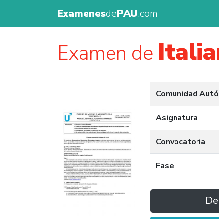
Examenes
de
PAU
.com
Itali
Examen de
Comunidad Aut
Asignatura
Convocatoria
Fase
De