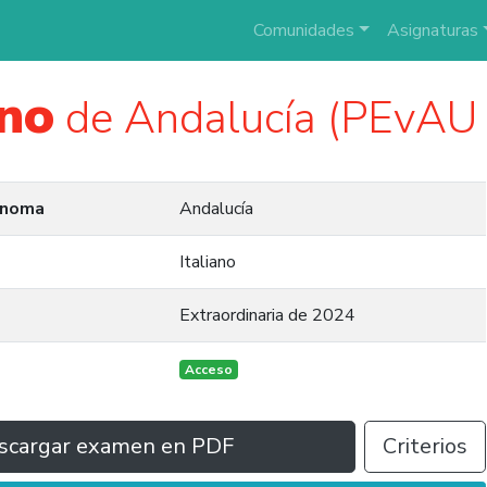
Comunidades
Asignaturas
ano
de Andalucía (PEvAU
ónoma
Andalucía
Italiano
Extraordinaria de 2024
Acceso
scargar examen en PDF
Criterios