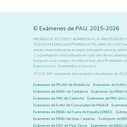
©
Exámenes de PAU
,
2015
-2026
PRUEBA DE ACCESO Y ADMISIÓN A LA UNIVERSIDAD
20232024 LENGUA EXTRANJERA ITALIANO ACCESO Instruc
deben responderse en el papel entregado para la realiza
c La puntuación está indicada en cada uno de los aparta
bolígrafo azul o negro de tinta no borrable El examen 
Espressione y Grammatica e lessico s…
37.270.187 exámenes descargados desde julio de 2015 h
Exámenes de PEvAU de Andalucía
Exámenes de EvAU 
Exámenes de EBAU de Cantabria
Exámenes de EBAU de
Exámenes de PAU de Cataluña
Exámenes de PAU de C
Exámenes de EvAU de Comunidad de Madrid
Exámene
Exámenes de EBAU de Fuera de España (UNED)
Exámen
Exámenes de EBAU de Islas Canarias
Exámenes de EBA
Exámenes de EAU de País Vasco
Exámenes de EBAU de