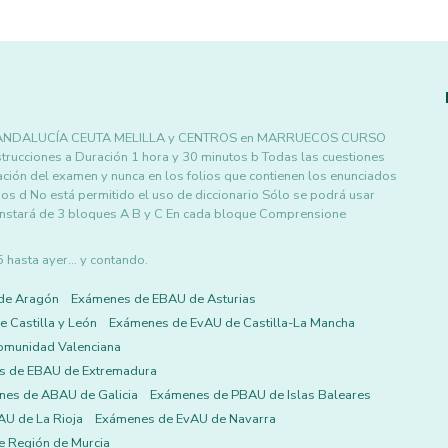
 ANDALUCÍA CEUTA MELILLA y CENTROS en MARRUECOS CURSO
ciones a Duración 1 hora y 30 minutos b Todas las cuestiones
ción del examen y nunca en los folios que contienen los enunciados
dos d No está permitido el uso de diccionario Sólo se podrá usar
constará de 3 bloques A B y C En cada bloque Comprensione
asta ayer... y contando.
de Aragón
Exámenes de EBAU de Asturias
 Castilla y León
Exámenes de EvAU de Castilla-La Mancha
omunidad Valenciana
s de EBAU de Extremadura
es de ABAU de Galicia
Exámenes de PBAU de Islas Baleares
U de La Rioja
Exámenes de EvAU de Navarra
 Región de Murcia