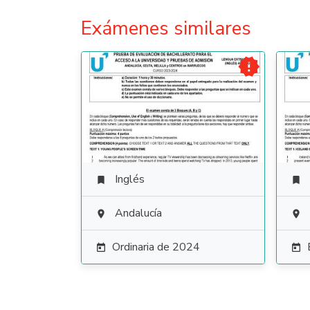
Exámenes similares

Inglés


Andalucía


Ordinaria de 2024

