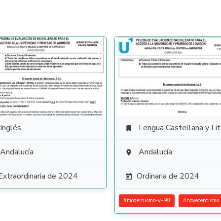
Inglés
Lengua Castellana y Literat

Andalucía
Andalucía

Extraordinaria de 2024
Ordinaria de 2024

#
modernismo-y-98
#
novecentismo