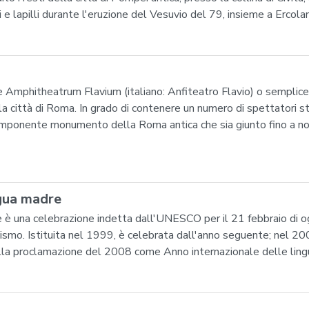
 e lapilli durante l'eruzione del Vesuvio del 79, insieme a Ercola
e Amphitheatrum Flavium (italiano: Anfiteatro Flavio) o sempli
a città di Roma. In grado di contenere un numero di spettatori st
 imponente monumento della Roma antica che sia giunto fino a no
ngua madre
re è una celebrazione indetta dall'UNESCO per il 21 febbraio di 
inguismo. Istituita nel 1999, è celebrata dall'anno seguente; nel 
a proclamazione del 2008 come Anno internazionale delle ling