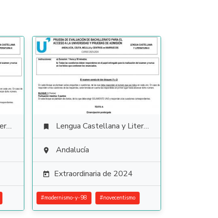
ura
Lengua Castellana y Literatura

Andalucía

Extraordinaria de 2024

#
modernismo-y-98
#
novecentismo