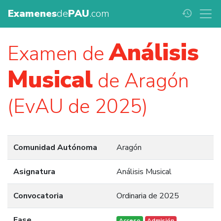
Examenes
de
PAU
.com
history
Análisis
Examen de
Musical
de Aragón
(EvAU de 2025)
Comunidad Autónoma
Aragón
Asignatura
Análisis Musical
Convocatoria
Ordinaria de 2025
Fase
Acceso
Admisión