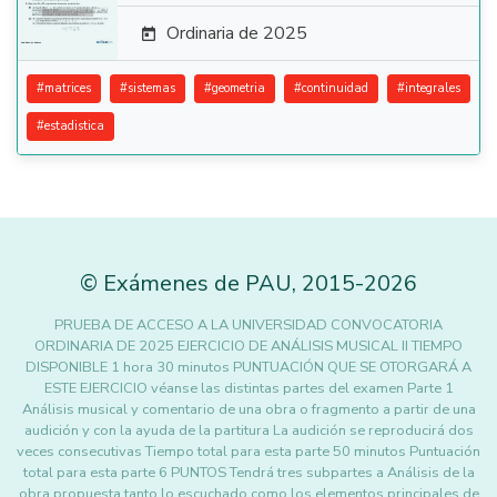
Ordinaria de 2025

#
matrices
#
sistemas
#
geometria
#
continuidad
#
integrales
#
estadistica
©
Exámenes de PAU
,
2015
-2026
PRUEBA DE ACCESO A LA UNIVERSIDAD CONVOCATORIA
ORDINARIA DE 2025 EJERCICIO DE ANÁLISIS MUSICAL II TIEMPO
DISPONIBLE 1 hora 30 minutos PUNTUACIÓN QUE SE OTORGARÁ A
ESTE EJERCICIO véanse las distintas partes del examen Parte 1
Análisis musical y comentario de una obra o fragmento a partir de una
audición y con la ayuda de la partitura La audición se reproducirá dos
veces consecutivas Tiempo total para esta parte 50 minutos Puntuación
total para esta parte 6 PUNTOS Tendrá tres subpartes a Análisis de la
obra propuesta tanto lo escuchado como los elementos principales de