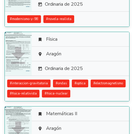
Ordinaria de 2025

#
modernismo-y-98
#
novela-realista
Física


Aragón

Ordinaria de 2025

#
interaccion-gravitatoria
#
ondas
#
optica
#
electromagnetismo
#
fisica-relativista
#
fisica-nuclear
Matemáticas II


Aragón
