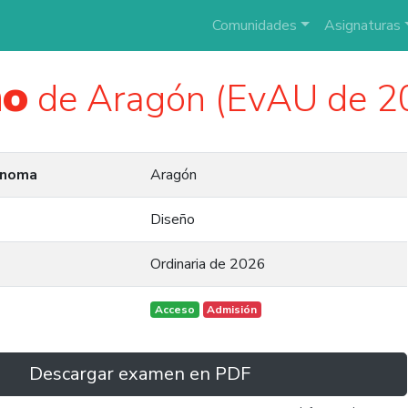
Comunidades
Asignaturas
ño
de Aragón (EvAU de 2
ónoma
Aragón
Diseño
Ordinaria de 2026
Acceso
Admisión
Descargar examen en PDF