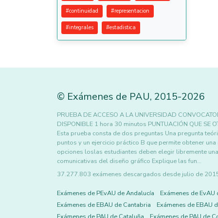
#
continuidad
#
representacion
#
integrales
#
estadistica
©
Exámenes de PAU
,
2015
-2026
PRUEBA DE ACCESO A LA UNIVERSIDAD CONVOCATORI
DISPONIBLE 1 hora 30 minutos PUNTUACIÓN QUE SE OTO
Esta prueba consta de dos preguntas Una pregunta teór
puntos y un ejercicio práctico B que permite obtener una
opciones loslas estudiantes deben elegir libremente un
comunicativas del diseño gráfico Explique las fun…
37.277.803 exámenes descargados desde julio de 2015 h
Exámenes de PEvAU de Andalucía
Exámenes de EvAU 
Exámenes de EBAU de Cantabria
Exámenes de EBAU de
Exámenes de PAU de Cataluña
Exámenes de PAU de C